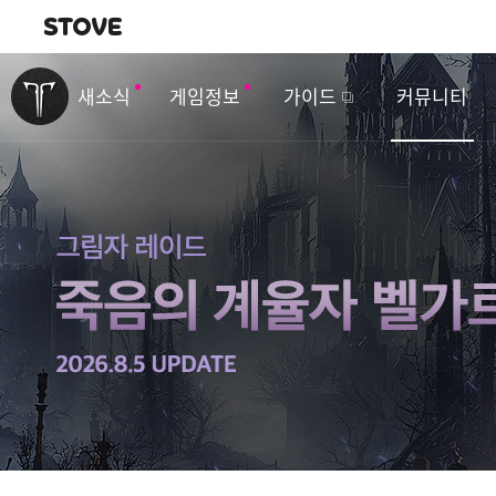
내비게이션
이
벤
새소식
게임정보
가이드
커뮤니티
트
&
업
데
이
트