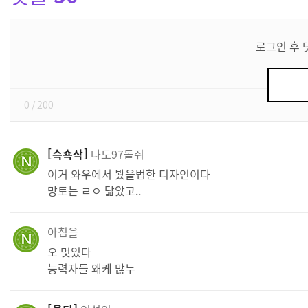
댓
글
로그인 후 
쓰
기
0
/ 200
슥쇽삭
나도97돌줘
이거 와우에서 봤을법한 디자인이다
망토는 ㄹㅇ 닮았고..
아침을
오 멋있다
능력자들 왜케 많누