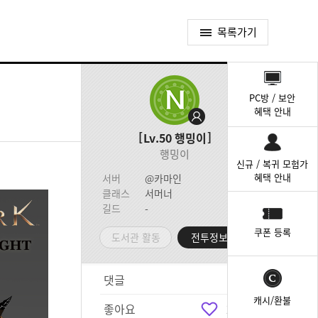
목록가기
퀵
메
PC방 / 보안
뉴
혜택 안내
Lv.50
행밍이
행밍이
신규 / 복귀 모험가
혜택 안내
서버
@카마인
클래스
서머너
길드
-
쿠폰 등록
도서관 활동
전투정보실
댓글
30
캐시/환불
좋아요
228