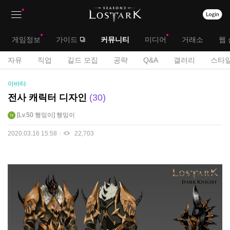
상
대
게임정보
가이드
커뮤니티
미디어
거래소
웹 
단
메
서
자유
직업
길드 모집
공략
Q&A
갤러리
스타일
메
뉴
공
브
아바타
모
뉴
전
메
전사 캐릭터 디자인
30
게
뉴
Lv.50
행밍이
행밍이
시
판
2020.03.16 15:58
22,703