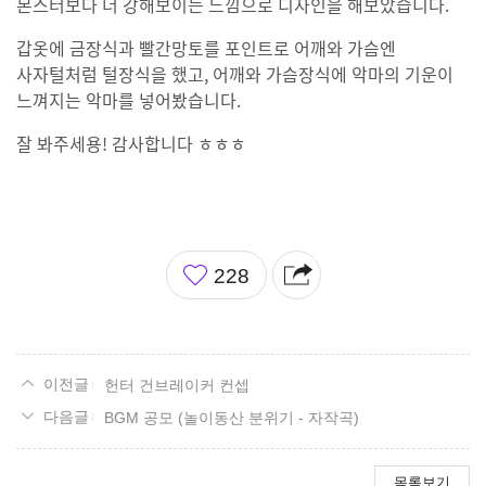
몬스터보다 더 강해보이는 느낌으로 디자인을 해보았습니다.
갑옷에 금장식과 빨간망토를 포인트로 어깨와 가슴엔
사자털처럼 털장식을 했고, 어깨와 가슴장식에 악마의 기운이
느껴지는 악마를 넣어봤습니다.
잘 봐주세용! 감사합니다 ㅎㅎㅎ
좋
228
아
요
헌터 건브레이커 컨셉
BGM 공모 (놀이동산 분위기 - 자작곡)
목록보기