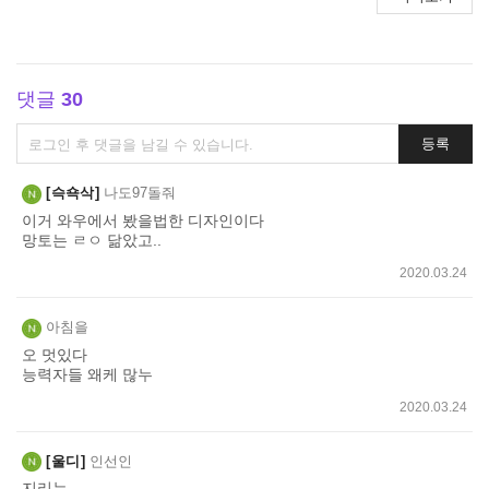
댓글
30
댓
등록
글
쓰
슥쇽삭
나도97돌줘
기
이거 와우에서 봤을법한 디자인이다
망토는 ㄹㅇ 닮았고..
2020.03.24
아침을
오 멋있다
능력자들 왜케 많누
2020.03.24
울디
인선인
지리누.........