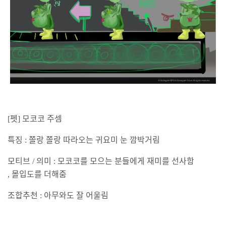
펫
모코코 주셈
[
]
특징
쫄랑 쫄랑 따라오는 귀요미 눈 깜박거림
:
모티브
의미
모코코를 모으는 분들에게 재미를 선사함
/
:
몰입도를 더해줌
,
조합추천
아무와도 잘 어울림
: