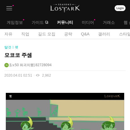
상
대
게임정보
가이드
커뮤니티
미디어
거래소
웹 
단
메
서
자유
직업
길드 모집
공략
Q&A
갤러리
스타일
메
뉴
공
브
탈것ㅣ펫
모
뉴
전
메
모코코 주셈
게
뉴
Lv.50
퐈괴의뿡
82728094
시
판
2020.04.01 02:51
2,962