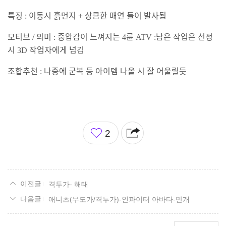
특징
이동시 흙먼지
상큼한 매연 들이 발사됨
:
+
모티브
의미
중압감이 느껴지는
륜
남은 작업은 선정
/
:
4
ATV :
시
작업자에게 넘김
3D
조합추천
나중에 군복 등 아이템 나올 시 잘 어울릴듯
:
좋
2
아
요
격투가- 해태
애니츠(무도가/격투가)-인파이터 아바타-만개