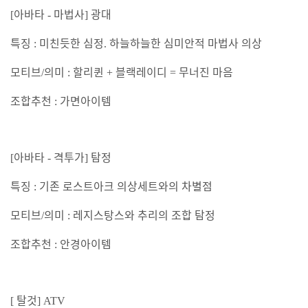
아바타
마법사
광대
[
-
]
특징
미친듯한 심정
하늘하늘한 심미안적 마법사 의상
:
.
모티브
의미
할리퀸
블랙레이디
무너진 마음
/
:
+
=
조합추천
가면아이템
:
아바타
격투가
탐정
[
-
]
특징
기존 로스트아크 의상세트와의 차별점
:
모티브
의미
레지스탕스와 추리의 조합 탐정
/
:
조합추천
안경아이템
:
탈것
[
] ATV