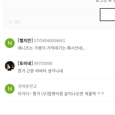
쓰
기
0
/ 200
펠지안
STOVE40004661
애니츠는 가랭이 거적데기는 패시브네...
토미네
99703090
뭔가 근본 아바타 생각나네
귀여운쟌고
이거디~ 뭔가 (구)칼벤이랑 같이나오면 개꿀딱 ㅜㅜ