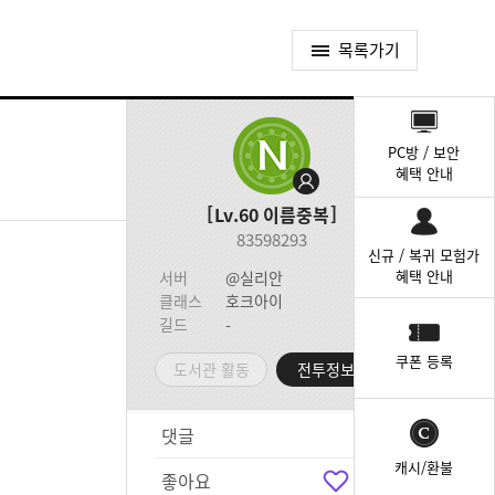
목록가기
퀵
메
PC방 / 보안
뉴
혜택 안내
Lv.60
이름중복
83598293
신규 / 복귀 모험가
혜택 안내
서버
@실리안
클래스
호크아이
길드
-
쿠폰 등록
도서관 활동
전투정보실
댓글
3
캐시/환불
좋아요
21