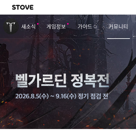
내비게이션
이
벤
새소식
게임정보
가이드
커뮤니티
트
&
업
데
이
트