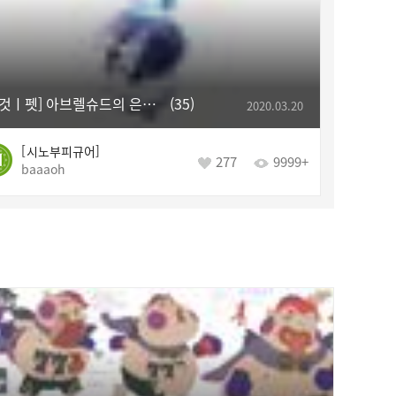
[탈것ㅣ펫] 아브렐슈드의 은밀한 애정
35
2020.03.20
시노부피규어
277
9999+
baaaoh