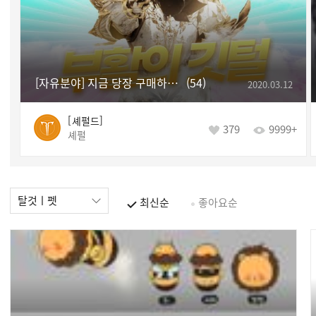
[자유분야] 지금 당장 구매하세요!!! ★☆부활의 깃털☆★
54
2020.03.12
셰펄드
379
9999+
셰펄
탈것ㅣ펫
최신순
좋아요순