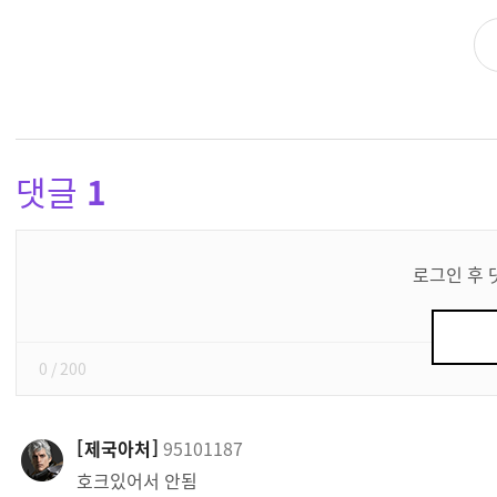
댓글
1
댓
글
로그인 후 
쓰
기
0
/ 200
제국아처
95101187
호크있어서 안됨