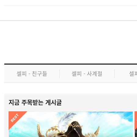
셀피 - 친구들
셀피 - 사계절
셀피
지금 주목받는 게시글