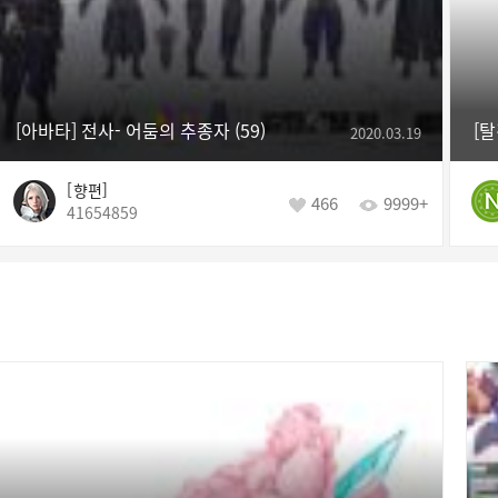
[아바타] 전사- 어둠의 추종자
59
2020.03.19
향편
466
9999+
41654859