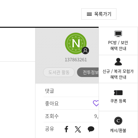
목록가기
퀵
메
PC방 / 보안
뉴
혜택 안내
137863261
신규 / 복귀 모험가
도서관 활동
전투정보실
혜택 안내
댓글
1
쿠폰 등록
좋아요
2
조회수
9,009
공유
캐시/환불