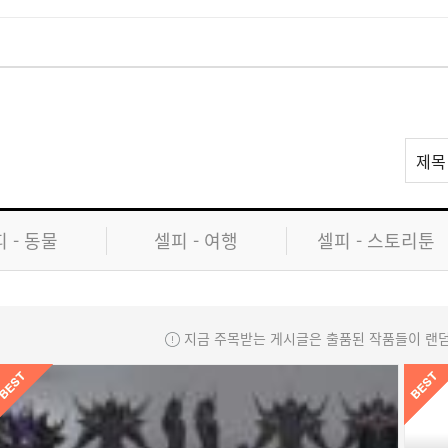
리
제목
스
트
검
 - 동물
셀피 - 여행
셀피 - 스토리툰
색
지금 주목받는 게시글은 출품된 작품들이 랜