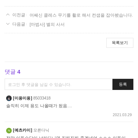
어쌔신 클레스 무기를 활로 해서 컨샙을 잡아봤습니다.
[마법사] 별의 사서
목록보기
댓글
4
댓
등록
글
쓰
미옹미옹
85033418
기
솔직히 이제 용도 나올때가 됬음....
2021.03.29
예츠카이
모른다닉
정말 이동수단이 날라다니면 진짜진짜 좋겠네여 ㅎㅎㅎ 이동이