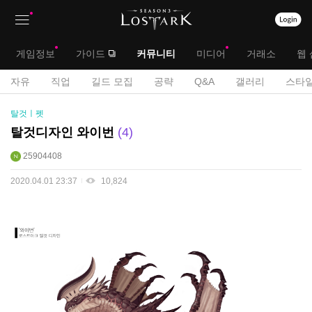
상
대
게임정보
가이드
커뮤니티
미디어
거래소
웹 
단
메
서
자유
직업
길드 모집
공략
Q&A
갤러리
스타일
메
뉴
공
브
탈것ㅣ펫
모
뉴
전
메
탈것디자인 와이번
4
게
뉴
25904408
시
판
2020.04.01 23:37
10,824