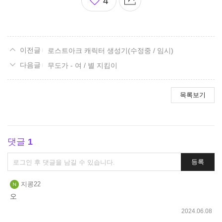
4
아
요
로스트아크 캐릭터 생성기(수정중 / 임시)
무도가 - 여 / 별 지킴이
목록보기
댓글
1
댓
등록
글
쓰
지콩22
기
오
2024.06.08