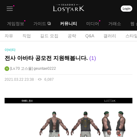
상
대
게임정보
가이드
커뮤니티
미디어
거래소
웹 
단
메
서
자유
직업
길드 모집
공략
Q&A
갤러리
스타일
메
뉴
공
브
아바타
모
뉴
전
메
전사 아바타 공모전 지원해봅니다.
1
게
뉴
Lv.70
고스몰
geuntae0222
시
판
2021.03.22 23:38
6,087