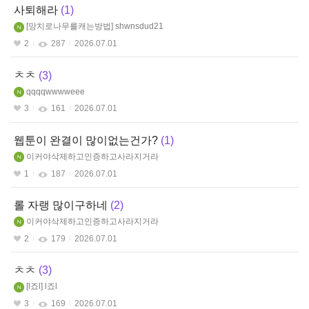
사퇴해라
1
망치로나무를캐는방법
shwnsdud21
2
287
2026.07.01
ㅊㅊ
3
qqqqwwwweee
3
161
2026.07.01
웹툰이 완결이 많이없는건가?
1
이커야삭제하고인증하고사라지거라
1
187
2026.07.01
롤 자랭 많이구하네
2
이커야삭제하고인증하고사라지거라
2
179
2026.07.01
ㅊㅊ
3
l죠l
l죠l
3
169
2026.07.01