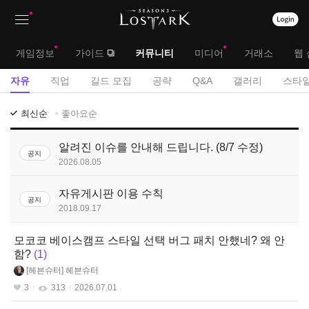
상
대
게임정보
가이드
커뮤니티
미디어
거래소
웹 
단
메
서
자유
직업
길드 모집
공략
Q&A
갤러리
스타일
메
뉴
브
자
최신순
좋아요순
뉴
유
메
게
알려진 이슈를 안내해 드립니다. (8/7 수정)
뉴
공지
시
2026.08.05
판
자유게시판 이용 수칙
공지
2018.09.17
모코코 베이스캠프 스타일 선택 버그 패치 안했네? 왜 안
함?
1
헤븐슈터
헤븐슈터
3
313
2026.07.01