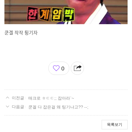
쿤겔 작작 튕기자
좋
0
아
요
매크로 ㅎㄷㄷ;; 잡아라`~
쿤겔 다 잡은걸 왜 팅기냐고?? --;
목록보기