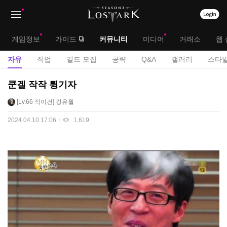
상
대
게임정보
가이드
커뮤니티
미디어
거래소
웹 
단
메
서
자유
직업
길드 모집
공략
Q&A
갤러리
스타일
메
뉴
브
자
쿤겔 작작 튕기자
뉴
유
메
Lv.66
적이건
강유월
게
뉴
시
2024.04.10 17:06
1,619
판