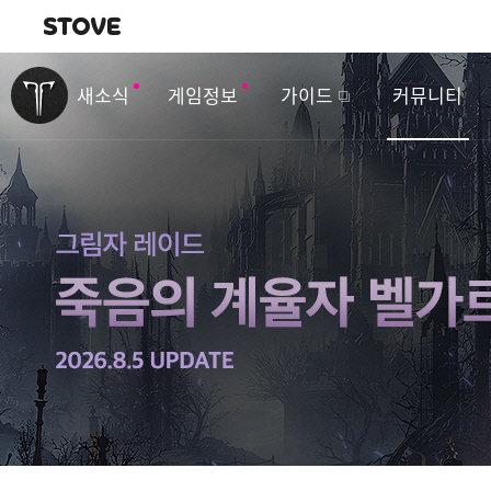
내비게이션
이
벤
새소식
게임정보
가이드
커뮤니티
트
&
업
데
이
트