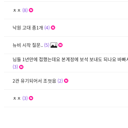
ㅊㅊ
8
낙원 고대 종1개
4
뉴비 시작 질문..
5
님들 1년만에 접했는데요 본계정에 보석 보내도 되나요 바
3
2관 유기되어서 조졋음
2
ㅊㅊ
3