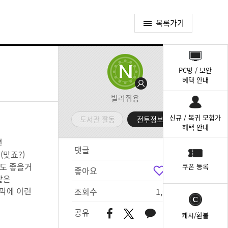
목록가기
퀵
메
PC방 / 보안
뉴
혜택 안내
빌려줘용
신규 / 복귀 모험가
도서관 활동
전투정보실
혜택 안내
면
댓글
0
(맞죠?)
줘도 좋을거
쿠폰 등록
좋아요
0
같은
지막에 이런
조회수
1,651
공유
캐시/환불