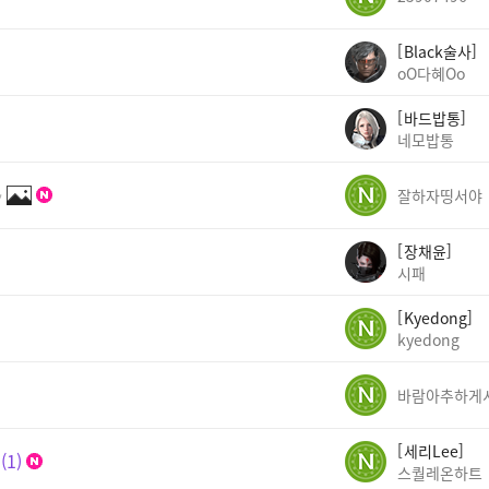
Black술사
oO다혜Oo
바드밥통
네모밥통
✨
잘하자띵서야
장채윤
시패
Kyedong
kyedong
세리Lee
1
스퀄레온하트