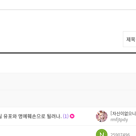
리
제목
스
트
검
색
자신이없으니
실 유포와 명예훼손으로 될려나.
1
rmfjtpdy
25907496