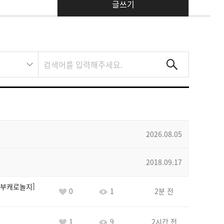
글쓰기
2026.08.05
2018.09.17
부캐로놀지
0
1
2분 전
1
9
2시간 전