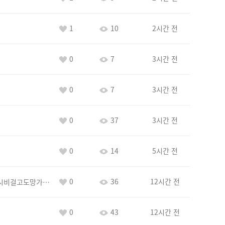
1
10
2시간 전
0
7
3시간 전
0
7
3시간 전
0
37
3시간 전
0
14
5시간 전
0
36
12시간 전
바람아추하게시비걸고도망가냐당당하게글써
0
43
12시간 전