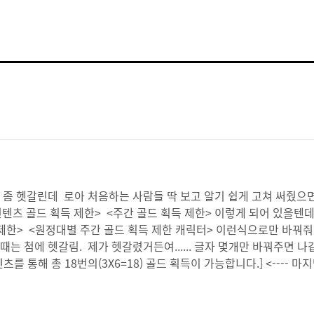
좀 헷갈린데 로아 처음하는 사람들 딱 보고 알기 쉽게 고쳐 써줬으
컨텐츠 골드 획득 제한> <주간 골드 획득 제한> 이렇게 되어 있을텐데
 제한> <원정대별 주간 골드 획득 제한 캐릭터> 이런식으로만 바꿔
때는 첨에 헷갈림. 제가 헷갈렸거든여...... 글자 몇개만 바꿔주면 나
 통해 총 18번의(3X6=18) 골드 획득이 가능합니다.] <---- 마