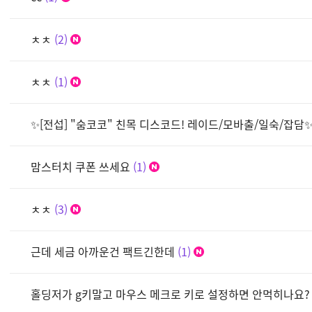
ㅊㅊ
2
ㅊㅊ
1
✨[전섭] "숨코코" 친목 디스코드! 레이드/모바출/일숙/잡담
맘스터치 쿠폰 쓰세요
1
ㅊㅊ
3
근데 세금 아까운건 팩트긴한데
1
홀딩저가 g키말고 마우스 메크로 키로 설정하면 안먹히나요?