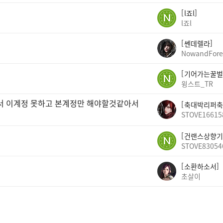
l죠l
l죠l
쎈데렐라
NowandFore
기어가는꿀벌
윙스트_TR
빠서 이계정 못하고 본계정만 해야할것같아서
축대박리퍼축
STOVE16615
건랜스상향기
STOVE83054
소환하소서
초살이