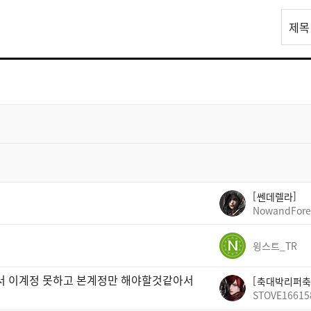
리
제목
스
트
검
색
쎈데렐라
NowandFore
윙스트_TR
빠서 이계정 못하고 본계정만 해야할것같아서
축대박리퍼축
STOVE16615