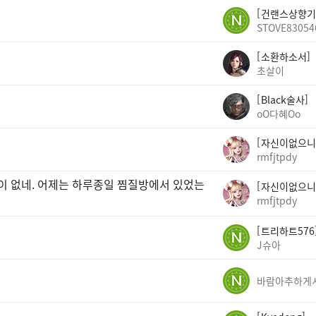
건랜스상향기
STOVE83054
소환하소서
초살이
Black술사
oO다혜Oo
자신이없으니
rmfjtpdy
곳이 없네. 어제는 하루종일 찜질방에서 있었는
자신이없으니
rmfjtpdy
트리하트576
J슈아