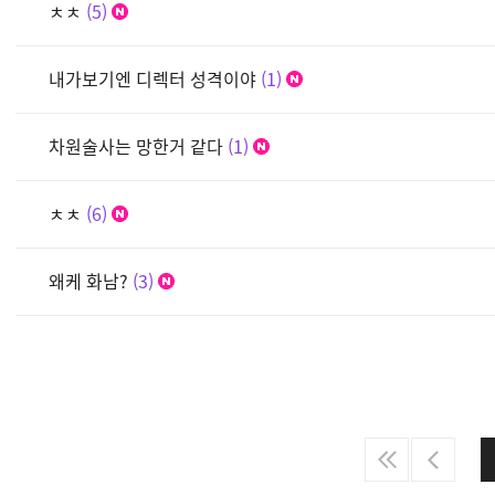
ㅊㅊ
5
내가보기엔 디렉터 성격이야
1
차원술사는 망한거 같다
1
ㅊㅊ
6
왜케 화남?
3