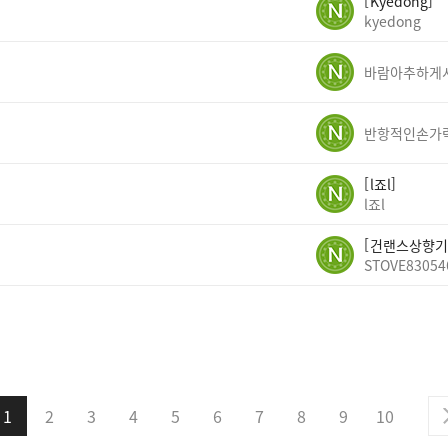
Kyedong
kyedong
반항적인손가
l죠l
l죠l
건랜스상향기
STOVE83054
1
2
3
4
5
6
7
8
9
10