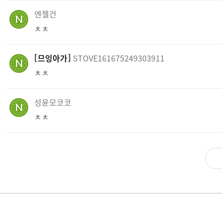
엔젤건
ㅊㅊ
므잉아가
STOVE161675249303911
ㅊㅊ
성윤모코코
ㅊㅊ