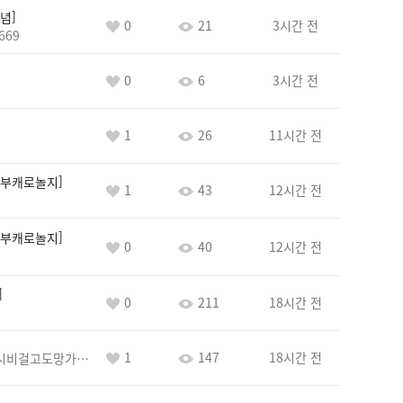
념
0
21
3시간 전
669
0
6
3시간 전
1
26
11시간 전
부캐로놀지
1
43
12시간 전
부캐로놀지
0
40
12시간 전
0
211
18시간 전
1
147
18시간 전
바람아추하게시비걸고도망가냐당당하게글써