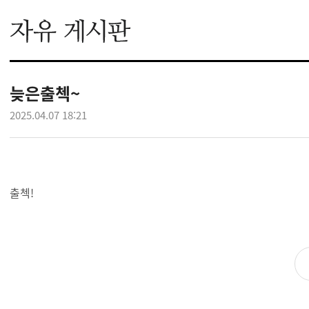
늦은출첵~
2025.04.07 18:21
출첵!