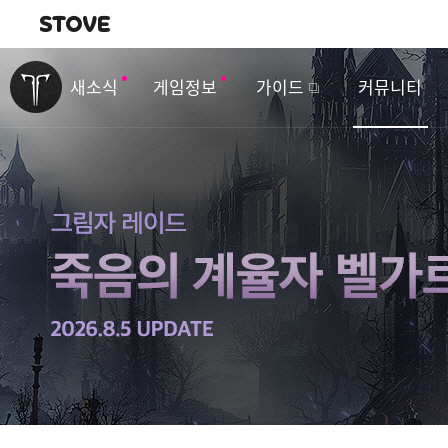
내비게이션
이
벤
새소식
게임정보
가이드
커뮤니티
트
&
업
데
이
트