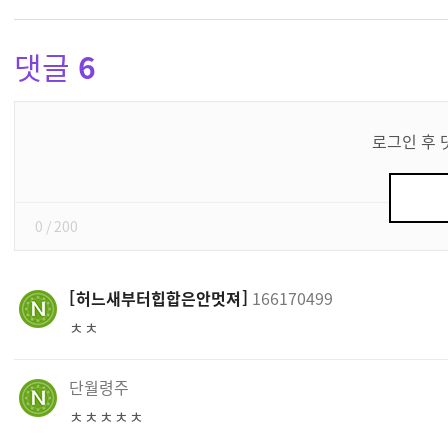
댓글
6
댓
글
로그인 후 
쓰
기
0
/ 200
허느새부터힙합은안멋져
166170499
ㅊㅊ
단월령주
ㅊㅊㅊㅊㅊ