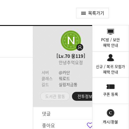
목록가기
퀵
메
PC방 / 보안
뉴
혜택 안내
Lv.70
웅119
안녕추억요정
신규 / 복귀 모험가
혜택 안내
서버
@카단
클래스
워로드
길드
실링저금통
쿠폰 등록
도서관 활동
전투정보실
댓글
6
캐시/환불
좋아요
5