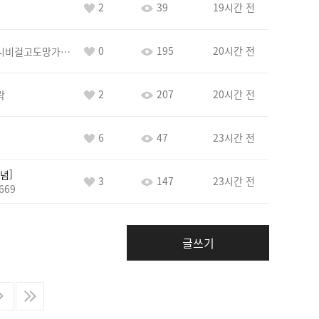
2
39
19시간 전
0
195
20시간 전
바람아추하게시비걸고도망가냐당당하게글써
2
207
20시간 전
락
6
47
23시간 전
념
3
147
23시간 전
669
글쓰기