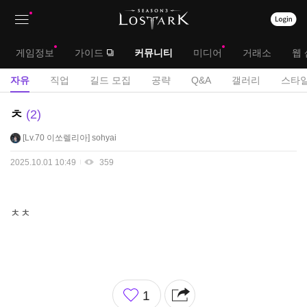
상
대
게임정보
가이드
커뮤니티
미디어
거래소
웹 
단
메
서
자유
직업
길드 모집
공략
Q&A
갤러리
스타일
메
뉴
브
자
ㅊ
2
뉴
유
메
Lv.70
이쏘렐리아
sohyai
게
뉴
시
2025.10.01 10:49
359
판
ㅊㅊ
좋
1
아