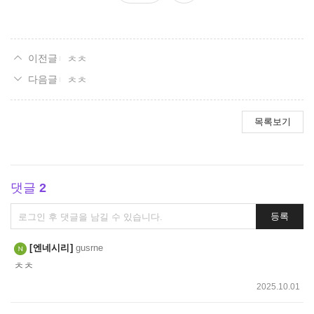
요
ㅊㅊ
ㅊㅊ
목록보기
댓글
2
댓
등록
글
쓰
엔네시리
gusrne
기
ㅊㅊ
2025.10.01