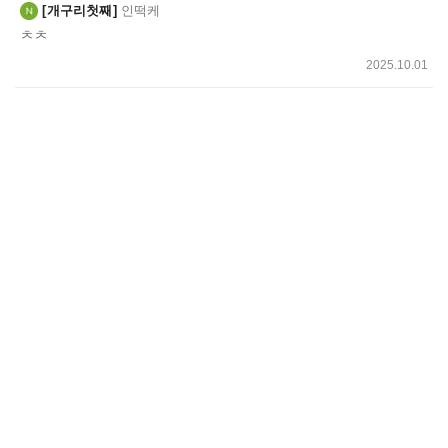
개구리첫째
인떡케
ㅊㅊ
2025.10.01