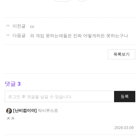
요
cc
와 게임 못하는애들은 진짜 어떻게하든 못하는구나
목록보기
댓글
3
댓
등록
글
쓰
난비컵이야
막시무스죠
기
ㅊㅊ
2026.03.09