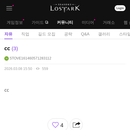
상
대
게임정보
가이드
커뮤니티
미디어
거래소
웹 
단
메
서
자유
직업
길드 모집
공략
Q&A
갤러리
스타일
메
뉴
브
자
cc
3
뉴
유
메
STOVE161460571283112
게
뉴
시
2026.03.08 15:50
559
판
cc
좋
4
아