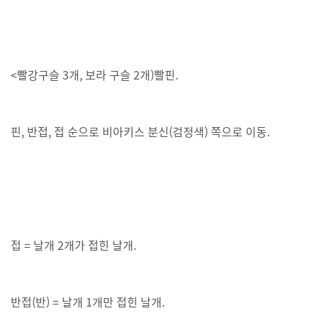
<빨강구슬 3개, 보라 구슬 2개)빨핀.
핀, 반접, 접 순으로 비아키스 분신(검정색) 쪽으로 이동.
접 = 날개 2개가 접힌 날개.
반접(반) = 날개 1개만 접힌 날개.