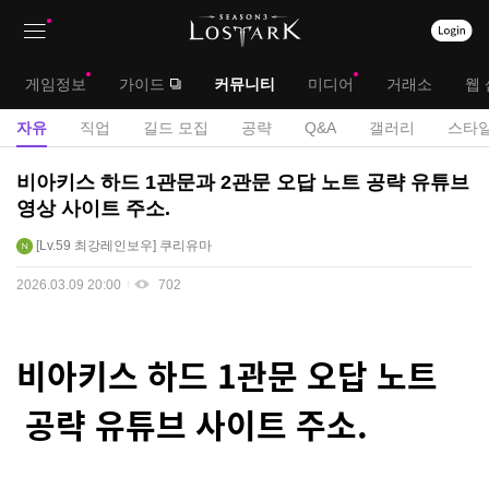
상
대
게임정보
가이드
커뮤니티
미디어
거래소
웹 
단
메
서
자유
직업
길드 모집
공략
Q&A
갤러리
스타일
메
뉴
브
자
비아키스 하드 1관문과 2관문 오답 노트 공략 유튜브
뉴
유
메
영상 사이트 주소.
게
뉴
Lv.59
최강레인보우
쿠리유마
시
판
2026.03.09 20:00
702
비아키스 하드 1관문 오답 노트
공략 유튜브 사이트 주소.