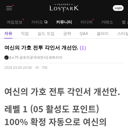
상
대
게임정보
가이드
커뮤니티
미디어
거래소
웹 
단
메
서
자유
직업
길드 모집
공략
Q&A
갤러리
스타일
메
뉴
브
자
여신의 가호 전투 각인서 개선안.
1
뉴
유
메
Lv.70
공포의궁극대천사
세트리아
게
뉴
시
2026.03.09 20:08
706
판
여신의 가호 전투 각인서 개선안.
레벨 1 (05 활성도 포인트)
100% 확정 자동으로 여신의