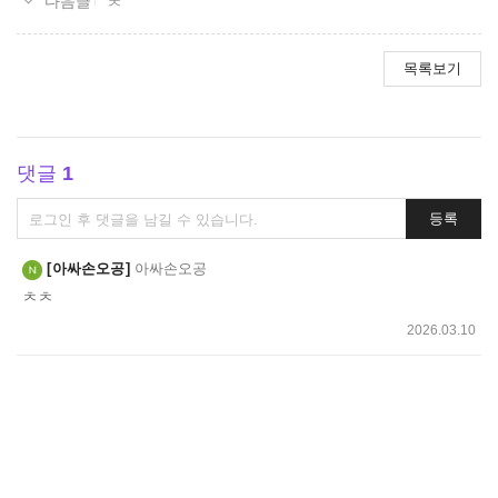
ㅊ
목록보기
댓글
1
댓
등록
글
쓰
아싸손오공
아싸손오공
기
ㅊㅊ
2026.03.10