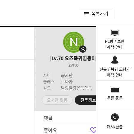
목록가기
퀵
메
PC방 / 보안
뉴
혜택 안내
Lv.70
요즈족귀염둥이
zvito
신규 / 복귀 모험가
혜택 안내
서버
@카단
클래스
도화가
길드
말랑말랑쫀득쫀득
쿠폰 등록
도서관 활동
전투정보실
댓글
4
캐시/환불
좋아요
4