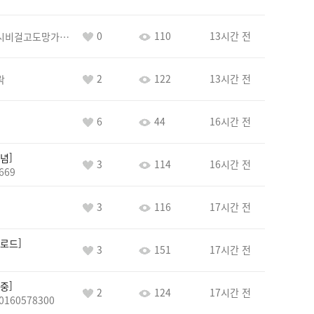
0
110
13시간 전
바람아추하게시비걸고도망가냐당당하게글써
2
122
13시간 전
락
6
44
16시간 전
념
3
114
16시간 전
669
3
116
17시간 전
로드
3
151
17시간 전
중
2
124
17시간 전
0160578300