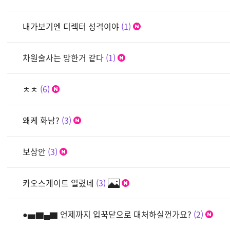
내가보기엔 디렉터 성격이야
1
차원술사는 망한거 같다
1
ㅊㅊ
6
왜케 화남?
3
보상안
3
카오스게이트 열렸네
3
●▅▇▄▇ 언제까지 입꾹닫으로 대처하실껀가요?
2