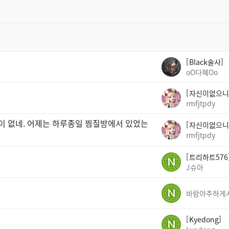
Black술사
oO다혜Oo
자신이없으니
rmfjtpdy
곳이 없네. 어제는 하루종일 찜질방에서 있었는
자신이없으니
rmfjtpdy
트리하트576
J슈아
Kyedong