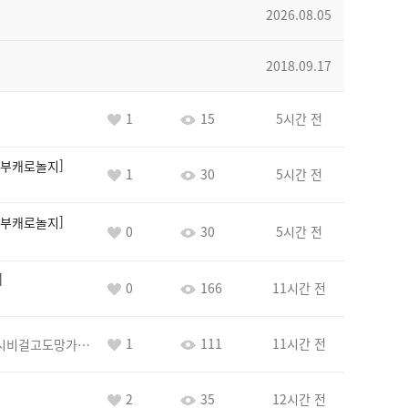
2026.08.05
2018.09.17
1
15
5시간 전
부캐로놀지
1
30
5시간 전
부캐로놀지
0
30
5시간 전
0
166
11시간 전
1
111
11시간 전
바람아추하게시비걸고도망가냐당당하게글써
2
35
12시간 전