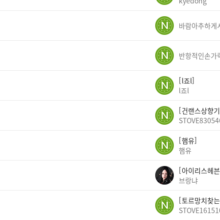
kyedong
반항적인손가
l죠l
l죠l
건랜스상향기
STOVE83054
햄유
햄유
아이리스헤븐
브랑냐
토르망치찾는
STOVE16151