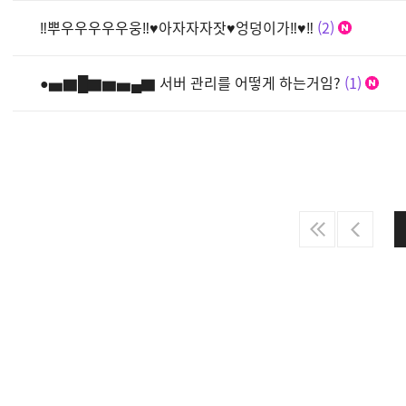
‼뿌우우우우우웅‼♥아자자자잣♥엉덩이가‼♥‼
2
●▅▇█▇▆▅▄▇ 서버 관리를 어떻게 하는거임?
1