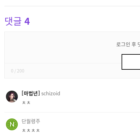
댓글
4
댓
글
로그인 후 
쓰
기
0
/ 200
마법년
schizoid
ㅊㅊ
단월령주
ㅊㅊㅊㅊ