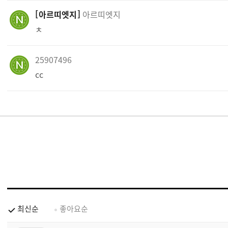
아르띠엣지
아르띠엣지
ㅊ
25907496
cc
최신순
좋아요순