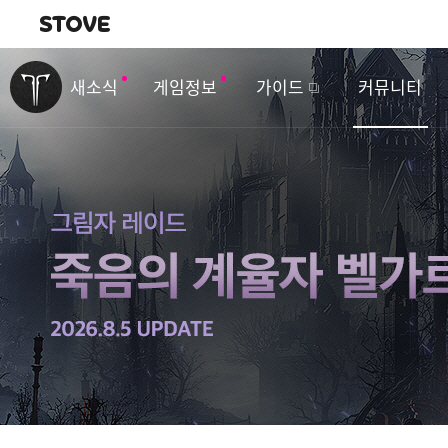
내비게이션
이
벤
새소식
게임정보
가이드
커뮤니티
트
&
업
데
이
트