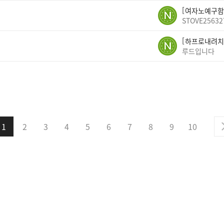
여자노예구함
STOVE25632
하프로내려치
루드입니다
1
2
3
4
5
6
7
8
9
10