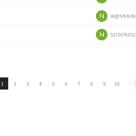
S172076252
1
2
3
4
5
6
7
8
9
10