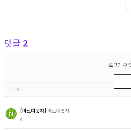
댓글
2
댓
글
로그인 후 
쓰
기
0
/ 200
아르띠엣지
아르띠엣지
c