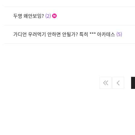
두명 왜안보임?
2
가디언 우려먹기 안하면 안될가? 특히 *** 아카테스
5