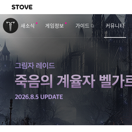
내비게이션
이
벤
새소식
게임정보
가이드
커뮤니티
트
&
업
데
이
트