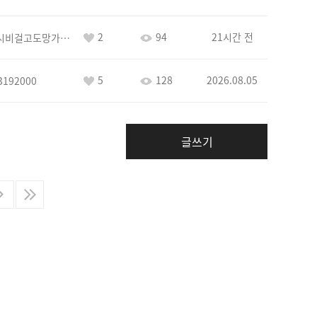
2
94
21시간 전
바람아추하게시비걸고도망가냐당당하게글써
5
128
2026.08.05
3192000
글쓰기