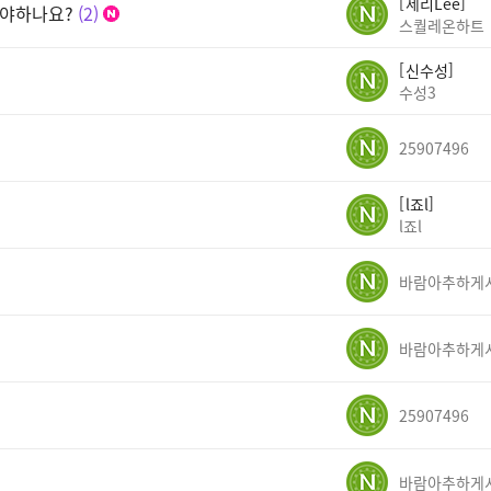
세리Lee
어야하나요?
2
스퀄레온하트
신수성
수성3
25907496
l죠l
l죠l
25907496