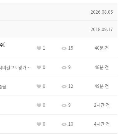
2026.08.05
2018.09.17
줘
1
15
40분 전
0
9
48분 전
바람아추하게시비걸고도망가냐당당하게글써
0
12
49분 전
슴곰
0
9
2시간 전
0
10
4시간 전