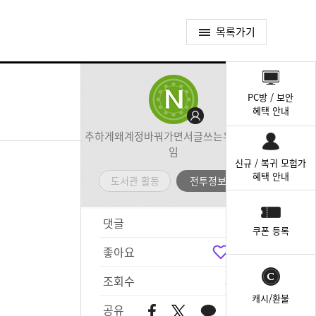
목록가기
퀵
메
PC방 / 보안
뉴
혜택 안내
추하게왜계정바꿔가면서글쓰는유이가뭐
임
신규 / 복귀 모험가
혜택 안내
도서관 활동
전투정보실
댓글
2
쿠폰 등록
좋아요
2
조회수
584
캐시/환불
공유