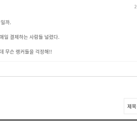
2
일까.
매일 결제하는 사람들 널렸다.
데 무슨 랭커들을 걱정해!!
리
제목
스
트
검
색