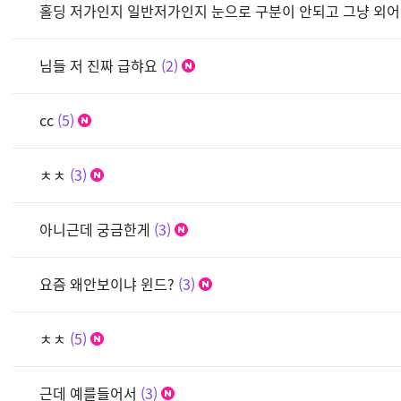
홀딩 저가인지 일반저가인지 눈으로 구분이 안되고 그냥 외
님들 저 진짜 급햐요
2
cc
5
ㅊㅊ
3
아니근데 궁금한게
3
요즘 왜안보이냐 윈드?
3
ㅊㅊ
5
근데 예를들어서
3