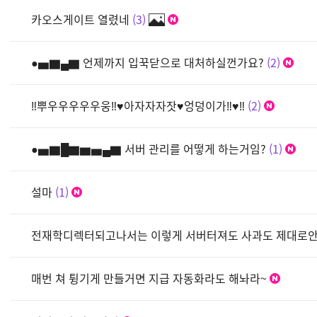
카오스게이트 열렸네
3
●▅▇▄▇ 언제까지 입꾹닫으로 대처하실껀가요?
2
‼뿌우우우우우웅‼♥아자자자잣♥엉덩이가‼♥‼
2
●▅▇█▇▆▅▄▇ 서버 관리를 어떻게 하는거임?
1
설마
1
전재학디렉터되고나서는 이렇게 서버터져도 사과도 제대로
매번 쳐 튕기게 만들거면 지급 자동화라도 해놔라~