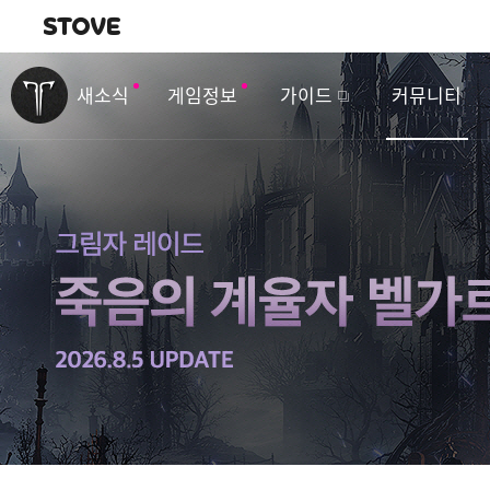
내비게이션
이
벤
새소식
게임정보
가이드
커뮤니티
트
&
업
데
이
트