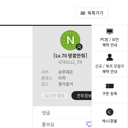
목록가기
퀵
메
PC방 / 보안
뉴
혜택 안내
Lv.70
땅콩만줘
6743112_TR
신규 / 복귀 모험가
혜택 안내
서버
@루페온
클래스
리퍼
길드
혈석출석
쿠폰 등록
도서관 활동
전투정보실
댓글
6
캐시/환불
좋아요
5