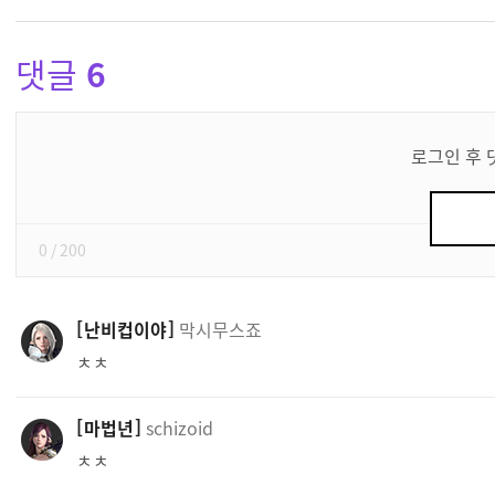
댓글
6
댓
글
로그인 후 
쓰
기
0
/ 200
난비컵이야
막시무스죠
ㅊㅊ
마법년
schizoid
ㅊㅊ