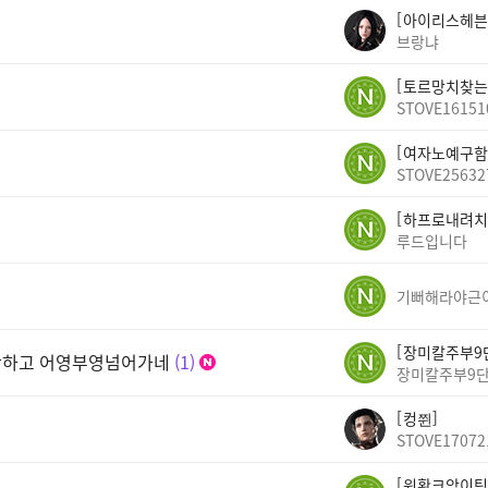
아이리스헤븐
브랑냐
토르망치찾는
STOVE16151
여자노예구함
STOVE25632
하프로내려치
루드입니다
기뻐해라야근
장미칼주부9
안하고 어영부영넘어가네
1
장미칼주부9
컹쮠
STOVE17072
워황크앙이팅