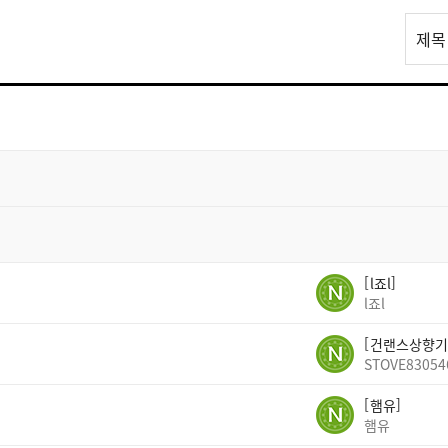
리
제목
스
트
검
색
l죠l
l죠l
건랜스상향기
STOVE83054
햄유
햄유