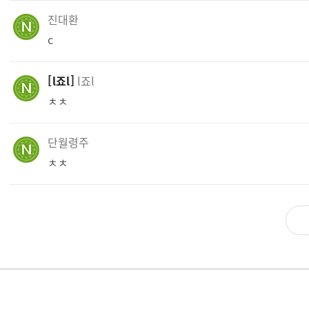
진대환
c
l죠l
l죠l
ㅊㅊ
단월령주
ㅊㅊ