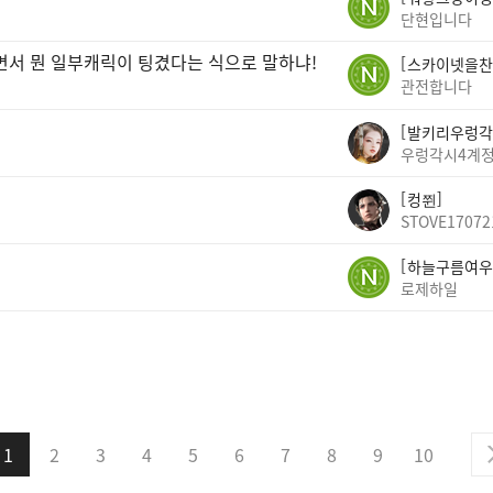
단현입니다
면서 뭔 일부캐릭이 팅겼다는 식으로 말하냐!
스카이넷을찬
관전합니다
발키리우렁각
우렁각시4계
컹쮠
STOVE17072
하늘구름여우
로제하일
1
2
3
4
5
6
7
8
9
10