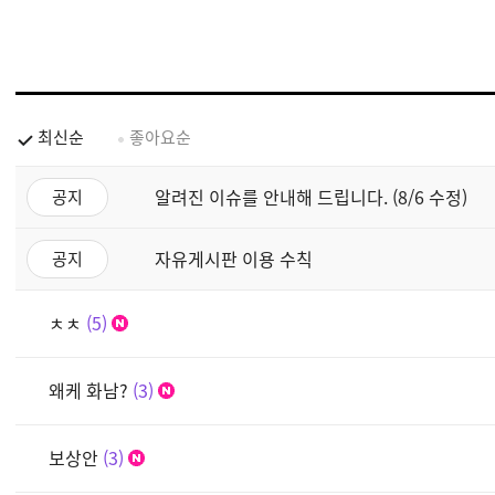
최신순
좋아요순
알려진 이슈를 안내해 드립니다. (8/6 수정)
공지
자유게시판 이용 수칙
공지
ㅊㅊ
5
왜케 화남?
3
보상안
3