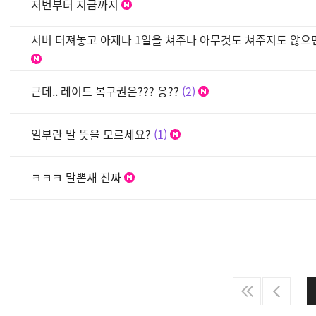
저번부터 지금까지
서버 터져놓고 아제나 1일을 쳐주나 아무것도 쳐주지도 않으
근데.. 레이드 복구권은??? 응??
2
일부란 말 뜻을 모르세요?
1
ㅋㅋㅋ 말뽄새 진짜