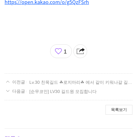
https://open.kakao.com/o/g5QzFSrh
좋
1
아
요
Lv.30 친목길드 ☘로지마리☘ 에서 같이 키워나갈 길드원을 모집합니다!
[순무코인] LV30 길드원 모집합니다
목록보기