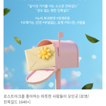
로스트아크를 좋아하는 따뜻한 사람들이 모인곳 [로앤/
친목길드 1640+]