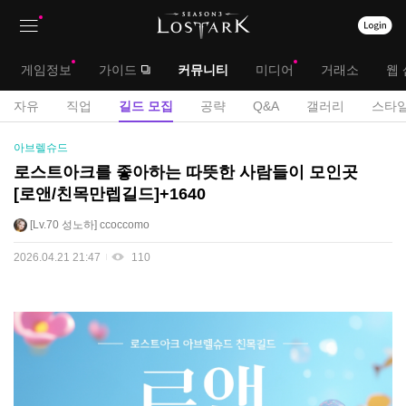
상
대
게임정보
가이드
커뮤니티
미디어
거래소
웹 
단
메
서
자유
직업
길드 모집
공략
Q&A
갤러리
스타일
메
뉴
브
길
아브렐슈드
뉴
드
메
로스트아크를 좋아하는 따뜻한 사람들이 모인곳
모
[로앤/친목만렙길드]+1640
뉴
집
게
Lv.70
성노하
ccoccomo
시
2026.04.21 21:47
110
판