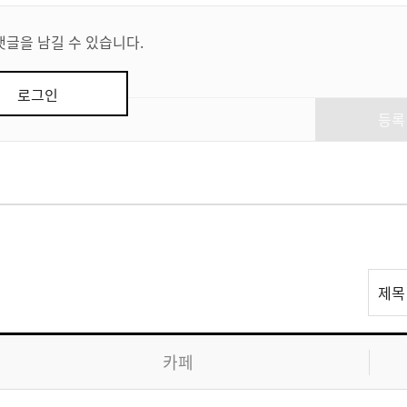
댓글을 남길 수 있습니다.
로그인
등록
리
제목
스
트
검
카페
색