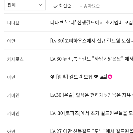
전체
최신순
좋아요순
니나브 '르떼' 신생길드에서 초기멤버 모십
니나브
[Lv.30]뽀삐하우스에서 신규 길드원 모십
아만
LV.30 뉴비,복귀길드 "까맣게맑은날" 에
카제로스
💖 [황홀] 길드원 모집 💖
아만
Lv.30 [온슬] 혈석은 편하게✨친목은 자
카마인
LV. 30 [토파즈]에서 초기 길드원분들을
카마인
LV.27 아만 친목길드 "모노"에서 길드원
아만