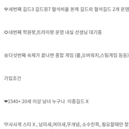
🌹세번째 길드3 길드원7 혈석비율 본캐 길드외 혈석길드 2개 운
🌻네번째 학원팟,트라이팟 운영 내실 선생님 대기중
🌼다섯번째 숙제가 끝나면 종합 게임 (롤,오버워치,스팀게임 등등
가입조건
❤1540+ 20세 이상 남녀 누구나 이중길드 X
💛사사게 스타 X , 남미새,여미새,무개념, 소수친목, 필요할때만 