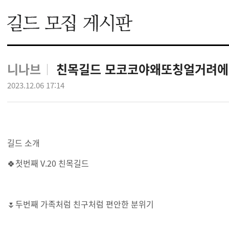
니나브
친목길드 모코코야왜또칭얼거려에
2023.12.06 17:14
길드 소개
🍀첫번째 V.20 친목길드
🌷두번째 가족처럼 친구처럼 편안한 분위기