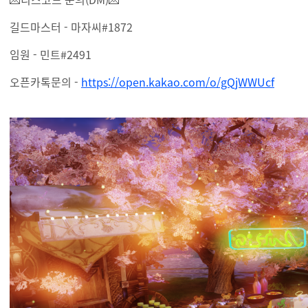
길드마스터 - 마자씨#1872
임원 - 민트#2491
오픈카톡문의 -
https://open.kakao.com/o/gQjWWUcf