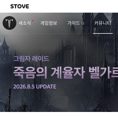
내비게이션
이
벤
새소식
게임정보
가이드
커뮤니티
트
&
업
데
이
트