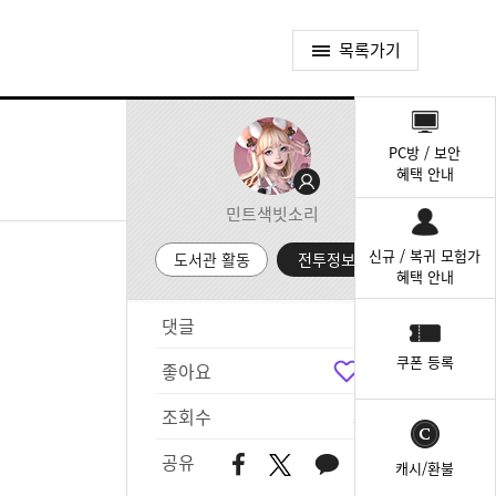
목록가기
퀵
메
PC방 / 보안
뉴
혜택 안내
민트색빗소리
신규 / 복귀 모험가
도서관 활동
전투정보실
혜택 안내
댓글
0
쿠폰 등록
좋아요
0
조회수
370
공유
캐시/환불