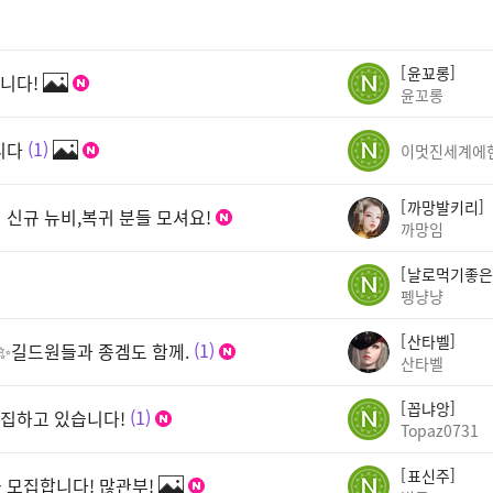
윤꾜롱
니다!
윤꼬롱
니다
1
이멋진세계에
까망발키리
서 신규 뉴비,복귀 분들 모셔요!
까망임
날로먹기좋은
펭냥냥
산타벨
유 ✨길드원들과 종겜도 함께.
1
산타벨
꼽냐앙
 모집하고 있습니다!
1
Topaz0731
표신주
을 모집합니다! 많관부!