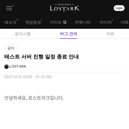
상
대
새소식
게임정보
가이드
커뮤니티
미디어
거래
단
메
서
공지사항
버그 건의
자유
메
뉴
브
게
뉴
공지
시
메
테스트 서버 진행 일정 종료 안내
판
뉴
LOST ARK
2023.10.31 15:00
22,291
안녕하세요, 로스트아크입니다.