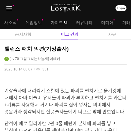
상
대
새소식
게임정보
가이드
커뮤니티
미디어
거래
단
메
서
공지사항
버그 건의
자유
메
뉴
브
테
밸런스 패치 의견(기상술사)
뉴
스
메
Lv.70
그림그리는하늘새
이데카
터
뉴
버
2023.10.14 08:07
331
그
건
의
기상술사에 내려찍기 스킬에 있는 파괴를 펼치기로 욺기것에
게
대해서 아마 이슬비 유저들이 파괴가 부족하고 펼치기를 카운터
시
판
+기류를 사용해서 거기다 파괴를 집어 넣자는 의미에서
넣음거라 생각되지만 질풍술사들에게 너프로 밖에 안보입니다
단적이 예로 일리아칸 2관 0줄 패턴에 본체에 파괴를 넣고
분신이 나오면 카운터를 해야하지만 이떄 펼치기에 카운터