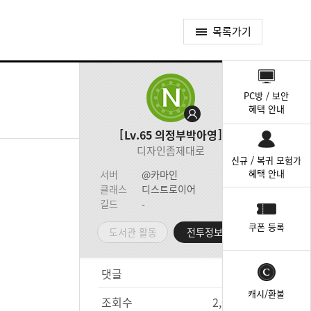
목록가기
퀵
메
PC방 / 보안
뉴
혜택 안내
Lv.65
의정부박아영
디자인좀제대로
신규 / 복귀 모험가
혜택 안내
서버
@카마인
클래스
디스트로이어
길드
-
쿠폰 등록
도서관 활동
전투정보실
댓글
0
캐시/환불
조회수
2,074