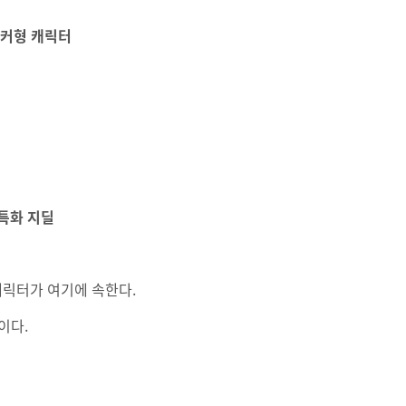
누커형 캐릭터
특화 지딜
캐릭터가 여기에 속한다.
이다.