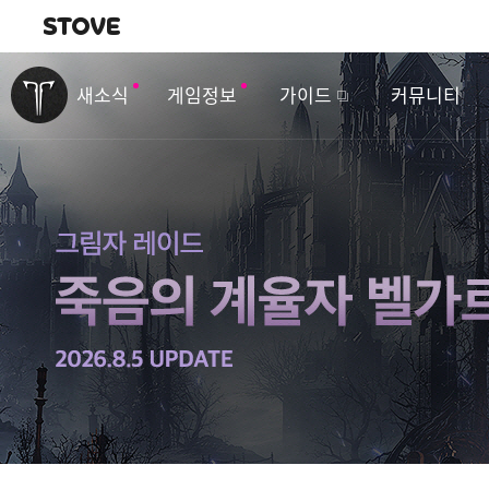
내비게이션
이
벤
새소식
게임정보
가이드
커뮤니티
트
&
업
데
이
트