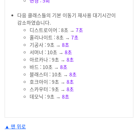
변경 : 5회
다음 클래스들의 기본 이동기 재사용 대기시간이
감소하였습니다.
디스트로이어 : 8초 →
7초
홀리나이트 : 8초 →
7초
기공사 : 9초 →
8초
서머너 : 10초 →
8초
아르카나 : 9초 →
8초
바드 : 10초 →
8초
블래스터 : 10초 →
8초
호크아이 : 9초 →
8초
스카우터 : 9초 →
8초
데모닉 : 9초 →
8초
#anchor-1632718805178
▲ 맨 위로