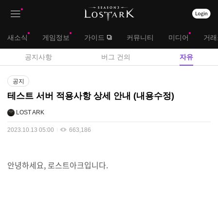
상
대
새소식
게임정보
가이드
커뮤니티
미디어
거래
단
메
서
공지사항
버그 건의
자유
메
뉴
브
게
뉴
공지
시
메
테스트 서버 적용사항 상세 안내 (내용수정)
판
뉴
LOST ARK
2023.10.13 05:00
663,186
안녕하세요, 로스트아크입니다.