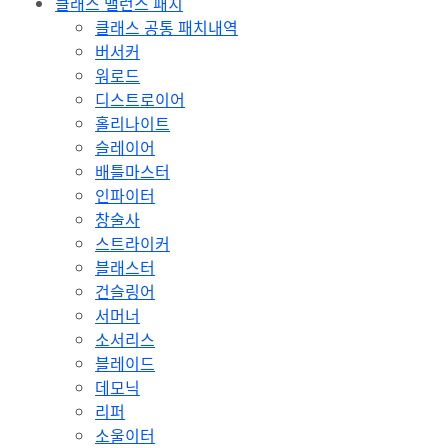
클래스 밸런스 패치
클래스 공통 패치내역
버서커
워로드
디스트로이어
홀리나이트
슬레이어
배틀마스터
인파이터
창술사
스트라이커
블래스터
건슬링어
서머너
소서리스
블레이드
데모닉
리퍼
소울이터