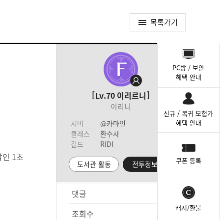
목록가기
퀵
메
PC방 / 보안
뉴
혜택 안내
Lv.70
이리르니
이리니
신규 / 복귀 모험가
혜택 안내
서버
@카마인
클래스
환수사
길드
RIDI
인 1초
쿠폰 등록
도서관 활동
전투정보실
댓글
0
캐시/환불
조회수
788