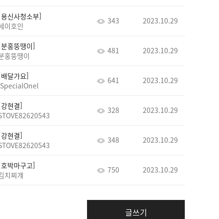
용신사청소부
343
2023.10.29
세이호인
분홍뚱땡이
481
2023.10.29
분홍뚱땡이
배달가요
641
2023.10.29
lSpecialOnel
강현결
328
2023.10.29
STOVE82620543
강현결
348
2023.10.29
STOVE82620543
호박마구고
750
2023.10.29
김치찌걔
글쓰기