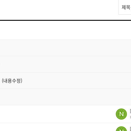
리
제목
스
트
검
색
내
 (내용수정)