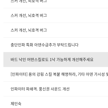
스커 개선, 뇌호격 버그
스커 개선, 뇌호격 버그
스커 개선, 뇌호격 버그
충단인파 특화 아덴수급추가 부탁드립니다
바드 낙인 어떤스킬로도 1낙 가능하게 개선해주세요
[인파이터] 용의 강림 스킬 복붙 해명하라, 기타 아덴 가시성
인파이터 파쇄격. 풍신권 사운드 개선
제인숙