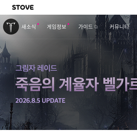
내비게이션
이
벤
새소식
게임정보
가이드
커뮤니티
트
&
업
데
이
트