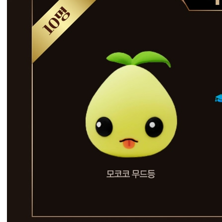
아
크
굿
즈
를
드
립
니
다
.
이
벤
트
기
간
2
0
2