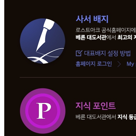
정
기
점
검
전
당
첨
자
발
표
2
0
2
1
.
1
.
6
(