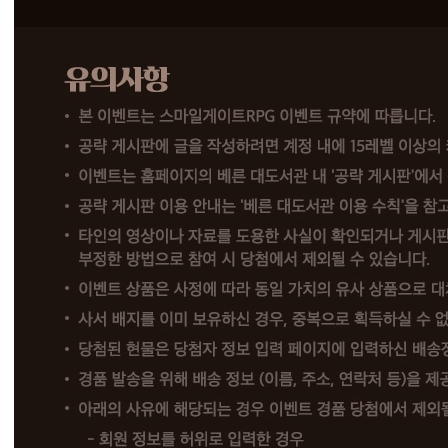
수
)
베
른
대
도
서
관
공
략
게
시
판
에
노
하
우
가