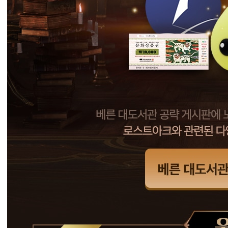
공
략
글
을
올
려
주
신
모
험
가
중
추
첨
하
여
로
스
트