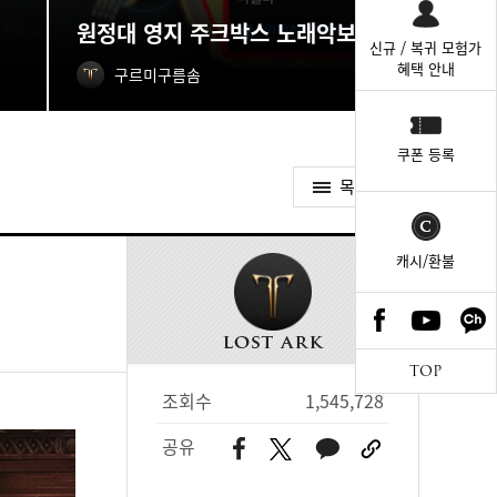
원정대 영지 주크박스 노래악보 획득처
신규 / 복귀 모험가
혜택 안내
구르미구름솜
쿠폰 등록
목록가기
캐시/환불
TOP
조회수
1,545,728
공유