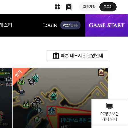
회원가입
로그인
상단 메뉴
테스터
베른 대도서관 운영안내
퀵
메
PC방 / 보안
뉴
혜택 안내