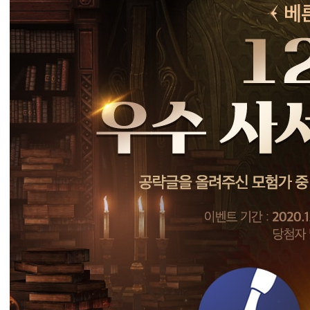
2
월
의
우
수
사
서
를
찾
아
서
!