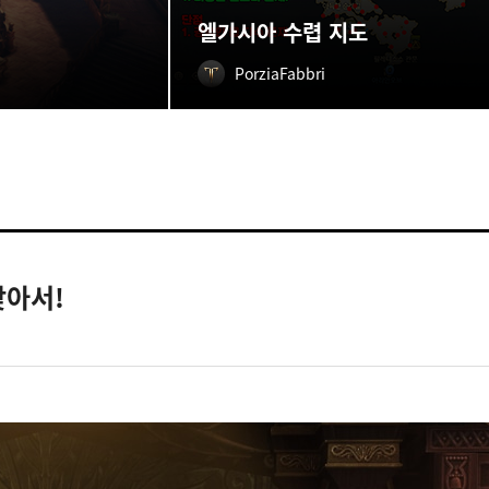
엘가시아 수렵 지도
PorziaFabbri
찾아서!