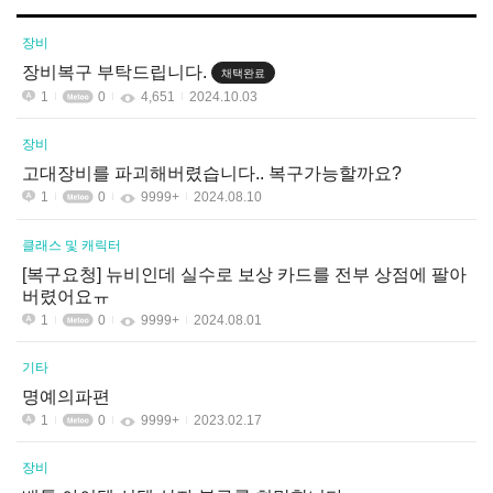
장비
장비복구 부탁드립니다.
채택완료
1
0
4,651
2024.10.03
장비
고대장비를 파괴해버렸습니다.. 복구가능할까요?
1
0
9999+
2024.08.10
클래스 및 캐릭터
[복구요청] 뉴비인데 실수로 보상 카드를 전부 상점에 팔아
버렸어요ㅠ
1
0
9999+
2024.08.01
기타
명예의파편
1
0
9999+
2023.02.17
장비