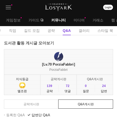
상
대
게임정보
가이드
커뮤니티
미디어
거래소
웹 
단
메
서
유
직업
길드 모집
공략
Q&A
갤러리
스타일 북
메
뉴
브
Q
도서관 활동 게시글 모아보기
뉴
&
메
A
뉴
게
Lv.70
PorziaFabbri
시
PorziaFabbri
판
지식등급
공략게시판
Q&A게시판
139
72
0
24
공략
댓글
질문
답변
엘조윈
공략게시판
Q&A게시판
등록한 Q&A
답변단 Q&A