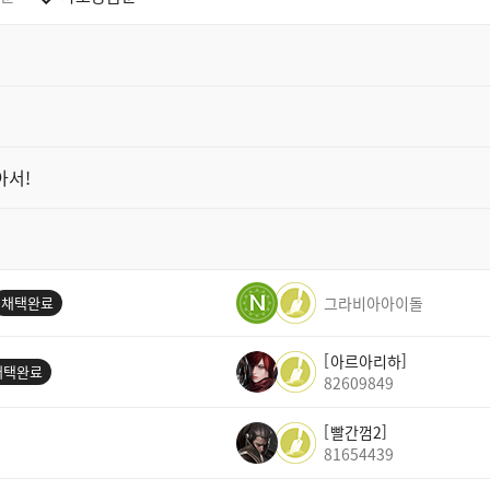
아서!
채택완료
그라비아아이돌
아르아리하
채택완료
82609849
빨간껌2
81654439