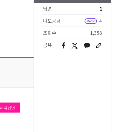
답변
1
나도궁금
4
조회수
1,358
공유
채택답변