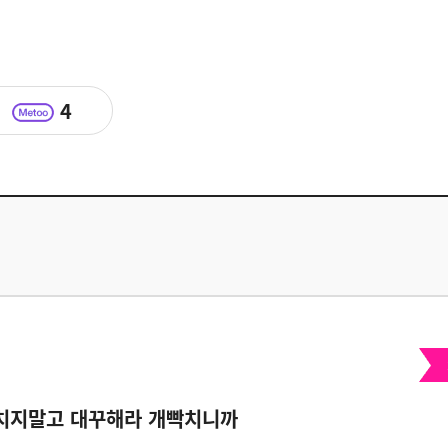
4
치지말고 대꾸해라 개빡치니까