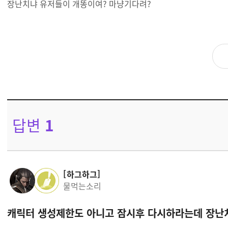
장난치냐 유저들이 개똥이여? 마냥기다려?
답변
1
하그하그
물먹는소리
캐릭터 생성제한도 아니고 잠시후 다시하라는데 장난