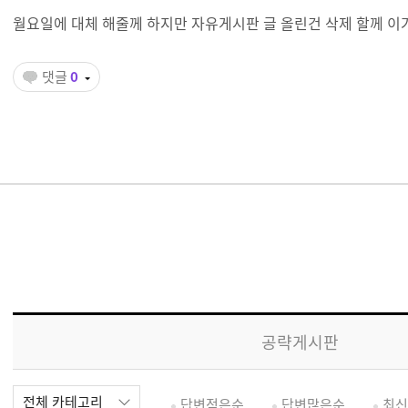
월요일에 대체 해줄께 하지만 자유게시판 글 올린건 삭제 할께 이
댓글
0
공략게시판
전체 카테고리
답변적은순
답변많은순
최신