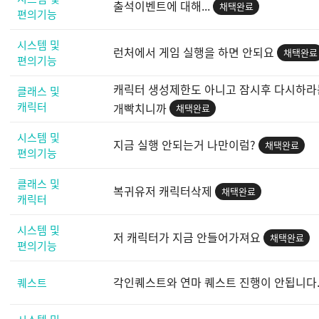
출석이벤트에 대해...
채택완료
편의기능
시스템 및
런처에서 게임 실행을 하면 안되요
채택완료
편의기능
캐릭터 생성제한도 아니고 잠시후 다시하
클래스 및
캐릭터
개빡치니까
채택완료
시스템 및
지금 실행 안되는거 나만이럼?
채택완료
편의기능
클래스 및
복귀유저 캐릭터삭제
채택완료
캐릭터
시스템 및
저 캐릭터가 지금 안들어가져요
채택완료
편의기능
각인퀘스트와 연마 퀘스트 진행이 안됩니다
퀘스트