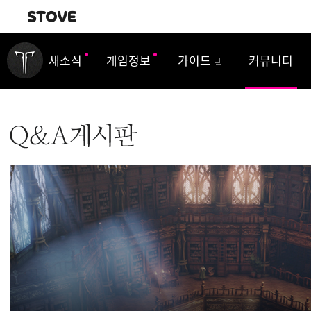
내비게이션
새소식
게임정보
가이드
커뮤니티