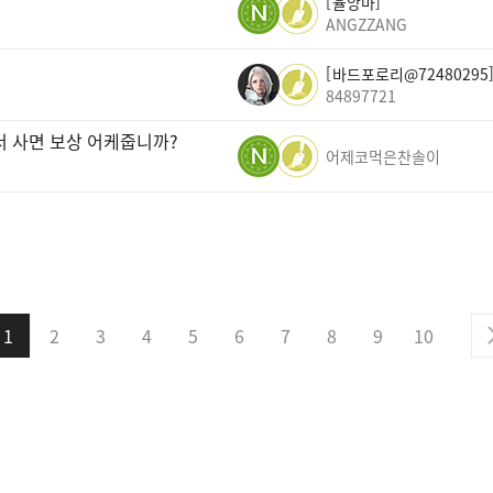
율앙마
ANGZZANG
바드포로리@72480295
84897721
서 사면 보상 어케줍니까?
어제코먹은찬솔이
1
2
3
4
5
6
7
8
9
10