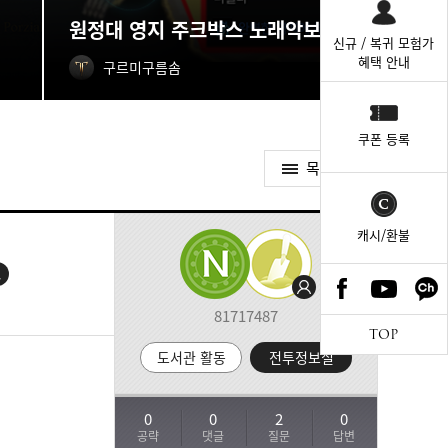
원정대 영지 주크박스 노래악보 획득처
신규 / 복귀 모험가
혜택 안내
구르미구름솜
쿠폰 등록
목록가기
캐시/환불
료
81717487
TOP
도서관 활동
전투정보실
0
0
2
0
공략
댓글
질문
답변