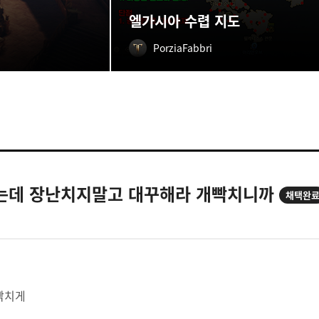
엘가시아 수렵 지도
PorziaFabbri
는데 장난치지말고 대꾸해라 개빡치니까
채택완
빡치게