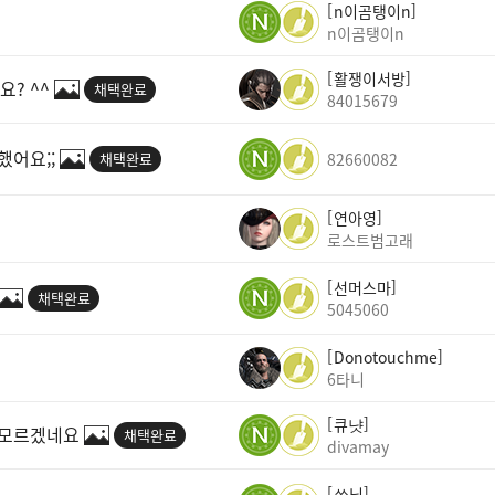
n이곰탱이n
n이곰탱이n
활쟁이서방
? ^^
채택완료
84015679
어요;;
채택완료
82660082
연아영
로스트범고래
선머스마
채택완료
5045060
Donotouchme
6타니
큐냣
 모르겠네요
채택완료
divamay
쓔닝