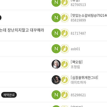
82760513
맛있는소갈비탕@79214
85819899
라는데 장난치지말고 대꾸해라
81717487
asb01
꽥오링
조청림
심장을뛰게한그녀
데이트하자
.
채택완료
85298621