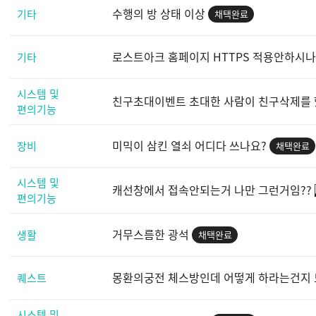
수행의 방 상태 이상
기타
채택완료
로스트아크 홈페이지 HTTPS 적용안하시나요
기타
시스템 및
친구초대이벤트 초대한 사람이 친구삭제를 했
편의기능
미믹이 삼킨 열쇠 어디다 쓰나요?
장비
채택완료
시스템 및
캐선창에서 접속안되는거 나만 그런거임??
편의기능
거무스름한 광석
생활
채택완료
몽환의궁전 체스방인데 어떻게 하라는건지
퀘스트
시스템 및