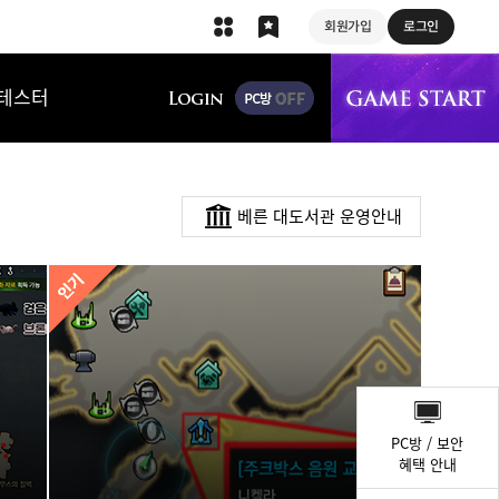
회원가입
로그인
상단 메뉴
테스터
베른 대도서관 운영안내
퀵
메
PC방 / 보안
뉴
혜택 안내