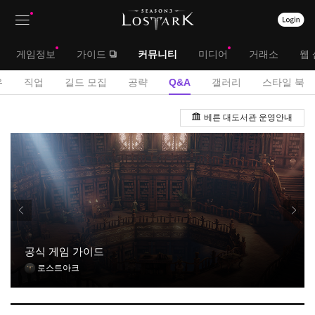
상
대
게임정보
가이드
커뮤니티
미디어
거래소
웹 
단
메
서
유
직업
길드 모집
공략
Q&A
갤러리
스타일 북
메
뉴
브
Q
뉴
베른 대도서관 운영안내
&
메
A
뉴
게
시
판
공식 게임 가이드
로스트아크