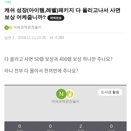
기타
캐쉬 성장(아이템,레벨)패키지 다 올리고나서 사면
보상 어케줍니까?
채택완료
어제코먹은찬솔이
답변
2
2018.11.11 10:35
4,380
다 올리고 사면 50렙 보상과 400렙 보상 하나만 주나요?
아니 전부 다 몰아서 한꺼번에 주나요?
도서관 활동
어제코먹은찬솔이
0
0
2
0