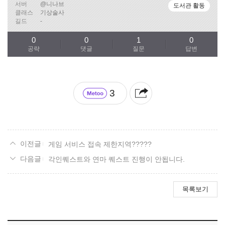
서버
@니나브
도서관 활동
클래스
기상술사
길드
-
0
0
1
0
공략
댓글
질문
답변
3
게임 서비스 접속 제한지역?????
각인퀘스트와 연마 퀘스트 진행이 안됩니다.
목록보기