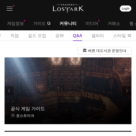
상
대
게임정보
가이드
커뮤니티
미디어
거래소
웹 
단
메
서
유
직업
길드 모집
공략
Q&A
갤러리
스타일 북
메
뉴
브
Q
뉴
베른 대도서관 운영안내
&
메
A
뉴
게
시
판
공식 게임 가이드
로스트아크