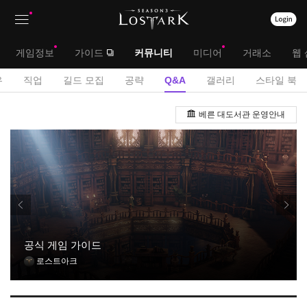
상
대
게임정보
가이드
커뮤니티
미디어
거래소
웹 
단
메
서
유
직업
길드 모집
공략
Q&A
갤러리
스타일 북
메
뉴
브
Q
뉴
베른 대도서관 운영안내
&
메
A
뉴
게
시
판
공식 게임 가이드
로스트아크