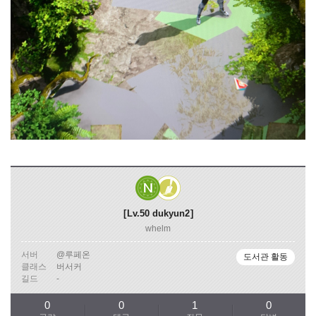
Lv.50
dukyun2
whelm
서버
@루페온
도서관 활동
클래스
버서커
길드
-
0
0
1
0