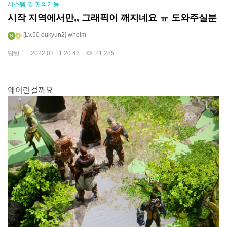
시스템 및 편의기능
시작 지역에서만,, 그래픽이 깨지네요 ㅠ 도와주실분
Lv.50
dukyun2
whelm
답변
1
2022.03.11 20:42
21,285
왜이런걸까요