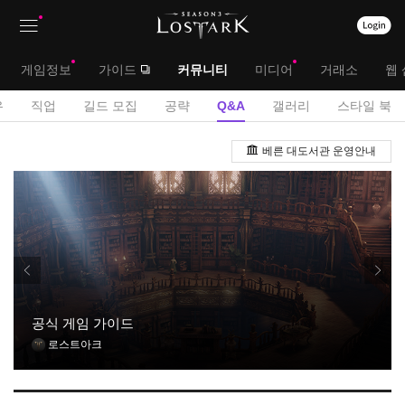
상
대
게임정보
가이드
커뮤니티
미디어
거래소
웹 
단
메
서
유
직업
길드 모집
공략
Q&A
갤러리
스타일 북
메
뉴
브
Q
뉴
베른 대도서관 운영안내
&
메
A
뉴
게
시
판
공식 게임 가이드
로스트아크