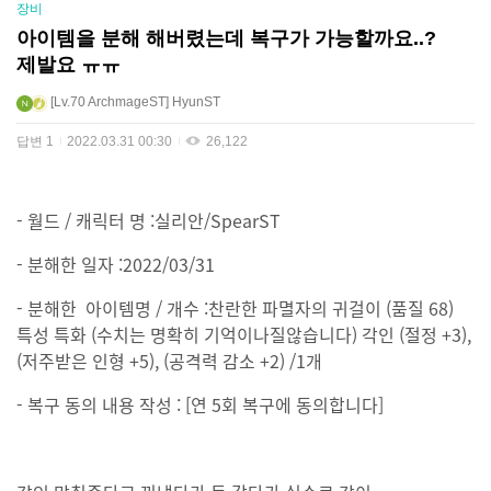
장비
아이템을 분해 해버렸는데 복구가 가능할까요..?
제발요 ㅠㅠ
Lv.70
ArchmageST
HyunST
답변
1
2022.03.31 00:30
26,122
- 월드 / 캐릭터 명 :실리안/SpearST
- 분해한 일자 :2022/03/31
- 분해한 아이템명 / 개수 :찬란한 파멸자의 귀걸이 (품질 68)
특성 특화 (수치는 명확히 기억이나질않습니다) 각인 (절정 +3),
(저주받은 인형 +5), (공격력 감소 +2) /1개
- 복구 동의 내용 작성 : [연 5회 복구에 동의합니다]