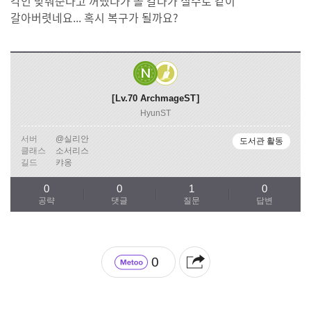
각인 맞춰준다고 꺼냈다가 돌 갈다가 실수로 같이
갈아버렷네요... 혹시 복구가 될까요?
Lv.70
ArchmageST
HyunST
서버
@실리안
도서관 활동
클래스
소서리스
길드
캬옹
0
0
1
0
공략
댓글
질문
답변
0