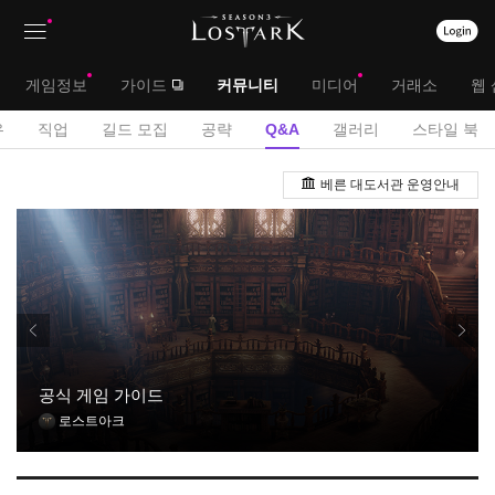
상
대
게임정보
가이드
커뮤니티
미디어
거래소
웹 
단
메
서
유
직업
길드 모집
공략
Q&A
갤러리
스타일 북
메
뉴
브
Q
뉴
베른 대도서관 운영안내
&
메
A
뉴
게
시
판
공식 게임 가이드
로스트아크