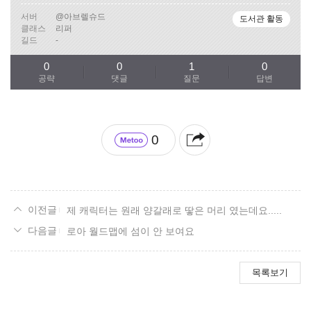
서버
@아브렐슈드
도서관 활동
클래스
리퍼
길드
-
0
0
1
0
공략
댓글
질문
답변
0
제 캐릭터는 원래 양갈래로 땋은 머리 였는데요.....
로아 월드맵에 섬이 안 보여요
목록보기