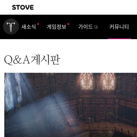
내비게이션
새소식
게임정보
가이드
커뮤니티