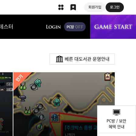
회원가입
로그인
상단 메뉴
테스터
베른 대도서관 운영안내
퀵
메
PC방 / 보안
뉴
혜택 안내