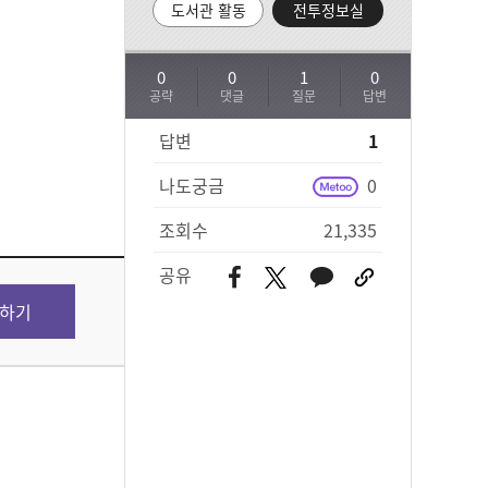
도서관 활동
전투정보실
0
0
1
0
공략
댓글
질문
답변
답변
1
나도궁금
0
조회수
21,335
공유
하기