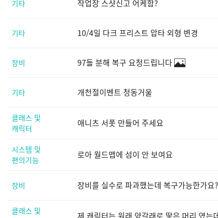
작업장 스샷신고 어케함?
기타
10/4일 다크 프리스트 압타 외형 변경
기타
97돌 분해 복구 요청드립니다
장비
개천절이벤트 청동거울
기타
클래스 및
애니츠 서폿 만들어 주세요
캐릭터
시스템 및
로아 월드맵에 섬이 안 보여요
편의기능
장비를 실수로 파과했는데 복구가능한가요
장비
클래스 및
제 캐릭터는 원래 양갈래로 땋은 머리 였는데요.