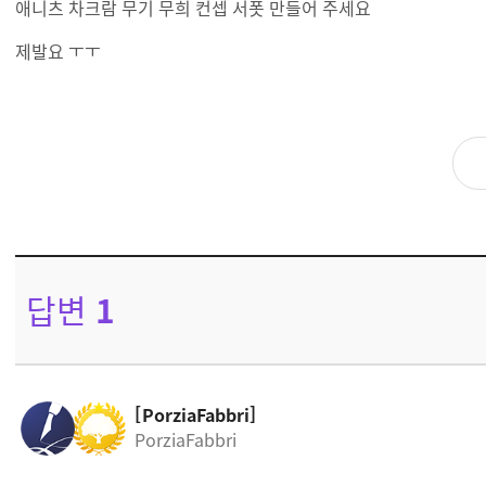
애니츠 차크람 무기 무희 컨셉 서폿 만들어 주세요
제발요 ㅜㅜ
답변
1
PorziaFabbri
PorziaFabbri