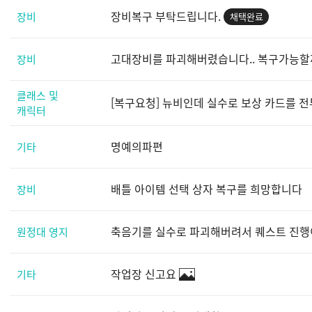
장비복구 부탁드립니다.
장비
채택완료
고대장비를 파괴해버렸습니다.. 복구가능할
장비
클래스 및
[복구요청] 뉴비인데 실수로 보상 카드를 
캐릭터
명예의파편
기타
배틀 아이템 선택 상자 복구를 희망합니다
장비
축음기를 실수로 파괴해버려서 퀘스트 진행이
원정대 영지
작업장 신고요
기타