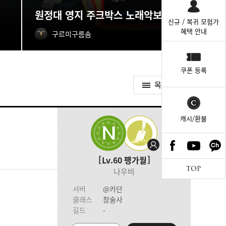
원정대 영지 주크박스 노래악보 획득처
신규 / 복귀 모험가
혜택 안내
구르미구름솜
쿠폰 등록
목록가기
캐시/환불
Lv.60
팽가월
TOP
나우비
서버
@카단
클래스
창술사
길드
-