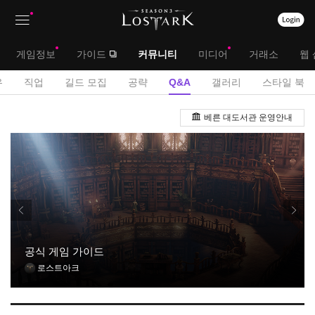
상
대
게임정보
가이드
커뮤니티
미디어
거래소
웹 
단
메
서
유
직업
길드 모집
공략
Q&A
갤러리
스타일 북
메
뉴
브
Q
뉴
베른 대도서관 운영안내
&
메
A
뉴
게
시
판
공식 게임 가이드
로스트아크