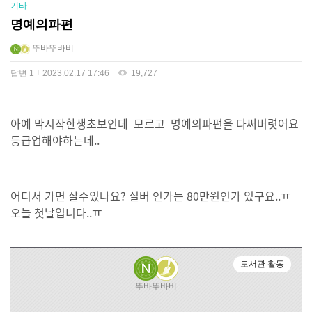
기타
명예의파편
뚜바뚜바비
답변
1
2023.02.17 17:46
19,727
아예 막시작한생초보인데 모르고 명예의파편을 다써버렷어요
등급업해야하는데..
어디서 가면 살수있나요? 실버 인가는 80만원인가 있구요..ㅠ
오늘 첫날입니다..ㅠ
도서관 활동
뚜바뚜바비