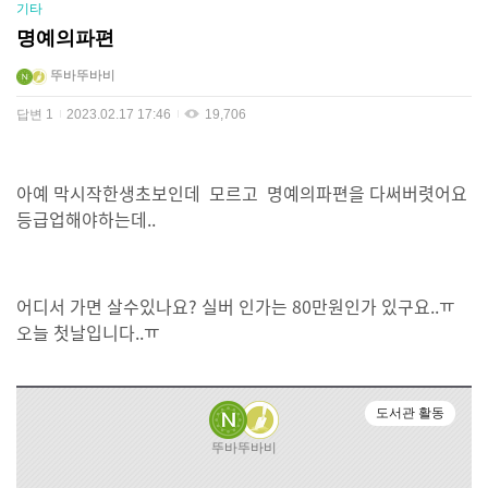
기타
명예의파편
뚜바뚜바비
답변
1
2023.02.17 17:46
19,706
아예 막시작한생초보인데 모르고 명예의파편을 다써버렷어요
등급업해야하는데..
어디서 가면 살수있나요? 실버 인가는 80만원인가 있구요..ㅠ
오늘 첫날입니다..ㅠ
도서관 활동
뚜바뚜바비