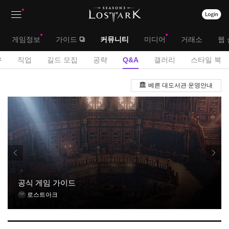
상
대
게임정보
가이드
커뮤니티
미디어
거래소
웹 
단
메
서
유
직업
길드 모집
공략
Q&A
갤러리
스타일 북
메
뉴
브
Q
뉴
베른 대도서관 운영안내
&
메
A
뉴
게
시
판
공식 게임 가이드
로스트아크