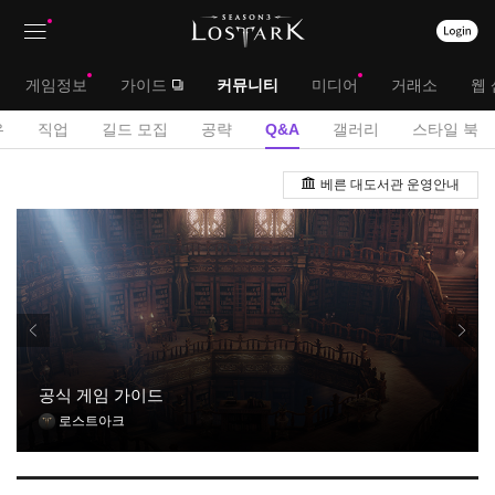
상
대
게임정보
가이드
커뮤니티
미디어
거래소
웹 
단
메
서
유
직업
길드 모집
공략
Q&A
갤러리
스타일 북
메
뉴
브
Q
뉴
베른 대도서관 운영안내
&
메
A
뉴
게
시
판
공식 게임 가이드
로스트아크