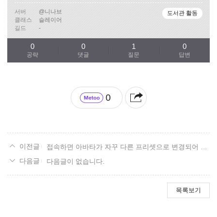
서버
@니나브
도서관 활동
클래스
슬레이어
길드
-
0
0
1
0
공략
댓글
질문
답변
0
접속하면 아바타가 자꾸 다른 프리셋으로 변경되어 있어요
다음글이 없습니다.
목록보기