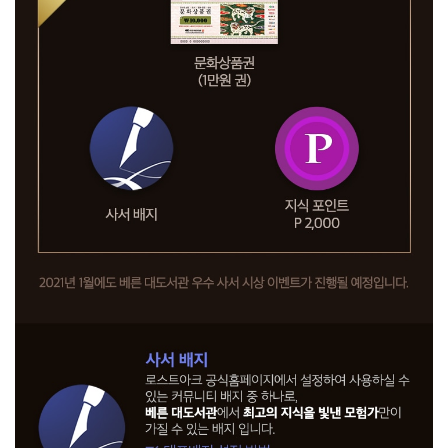
.
이
벤
트
기
간
2
0
2
0
.
1
2
.
2
(
수
)