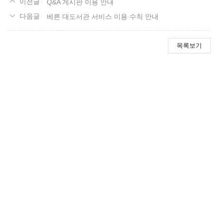
Q&A 게시판 이용 안내
략
게
베른 대도서관 서비스 이용 수칙 안내
시
판
목록보기
에
노
하
우
가
가
능
한
공
략
글
을
작
성
해