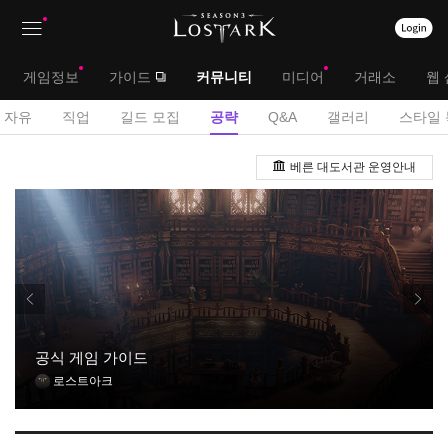
상
대
게임정보
가이드
커뮤니티
미디어
거래소
웹 
단
메
서
자유
직업
길드 모집
공략
Q&A
갤러리
스타일 
메
뉴
브
게
뉴
베른 대도서관 운영안내
시
메
판
뉴
공식 게임 가이드
로스트아크