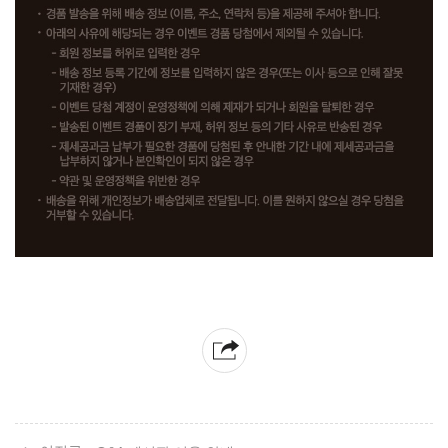
2
0
2
1
.
1
.
6
(
수
)
베
른
대
도
서
관
공