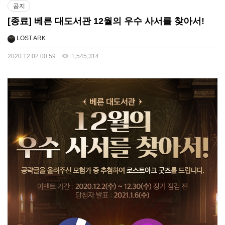
공지
[종료] 베른 대도서관 12월의 우수 사서를 찾아서!
LOST ARK
2020.12.02 00:59
1,545,314
1
2
월
의
우
수
사
서