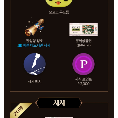
가
중
추
첨
하
여
로
스
트
아
크
굿
즈
를
드
립
니
다