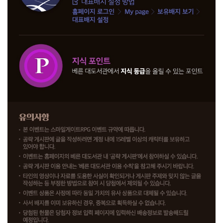
~
1
2
.
3
0
(
수
)
정
기
점
검
전
당
첨
자
발
표