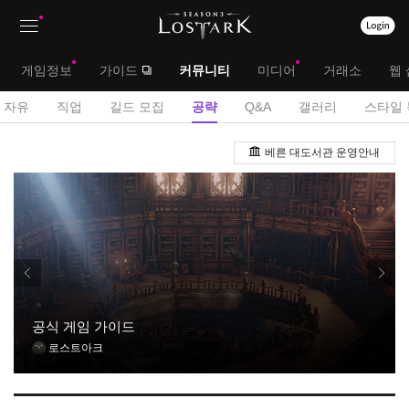
상
대
게임정보
가이드
커뮤니티
미디어
거래소
웹 
단
메
서
자유
직업
길드 모집
공략
Q&A
갤러리
스타일 
메
뉴
브
게
뉴
베른 대도서관 운영안내
시
메
판
뉴
공식 게임 가이드
로스트아크