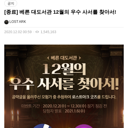
공지
[종료] 베른 대도서관 12월의 우수 사서를 찾아서!
LOST ARK
2020.12.02 00:59
1,545,163
1
2
월
의
우
수
사
서