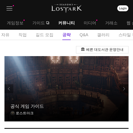
상
대
게임정보
가이드
커뮤니티
미디어
거래소
웹 
단
메
서
자유
직업
길드 모집
공략
Q&A
갤러리
스타일 
메
뉴
브
게
뉴
베른 대도서관 운영안내
시
메
판
뉴
공식 게임 가이드
로스트아크