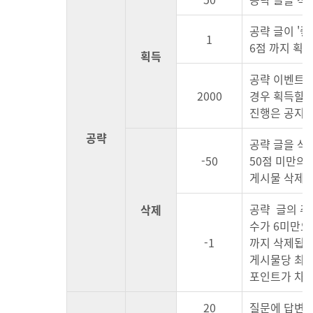
공략 글이 '좋
1
6점 까지 획
획득
공략 이벤트에
2000
경우 획득할 
진행은 공지사
공략
공략 글을 삭
-50
50점 미만의
게시물 삭제 시
공략 글의 추
삭제
수가 6미만으로
-1
까지 삭제됩니
게시물당 최대
포인트가 차감
20
질문에 답변을