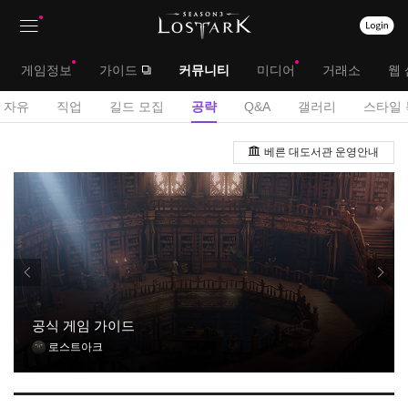
상
대
게임정보
가이드
커뮤니티
미디어
거래소
웹 
단
메
서
자유
직업
길드 모집
공략
Q&A
갤러리
스타일 
메
뉴
브
게
뉴
베른 대도서관 운영안내
시
메
판
뉴
공식 게임 가이드
로스트아크