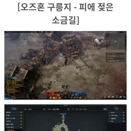
[오즈혼 구릉지 - 피에 젖은
소금길
]