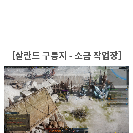
[살란드 구릉지 - 소금 작업장]