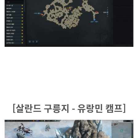
[살란드 구릉지 - 유랑민 캠프]