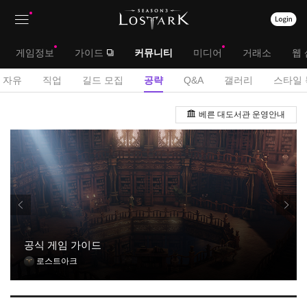
상
대
게임정보
가이드
커뮤니티
미디어
거래소
웹 
단
메
서
자유
직업
길드 모집
공략
Q&A
갤러리
스타일 
메
뉴
브
공
뉴
베른 대도서관 운영안내
략
메
게
뉴
시
판
공식 게임 가이드
로스트아크