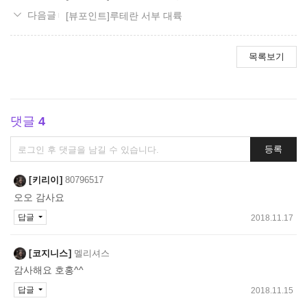
[뷰포인트]루테란 서부 대륙
목록보기
댓글
4
댓
등록
글
쓰
키리이
80796517
기
오오 감사요
답글
2018.11.17
코지니스
멜리셔스
감사해요 호홍^^
답글
2018.11.15