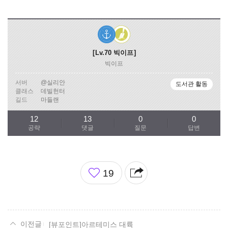
Lv.70
빅이프
빅이프
서버
@실리안
도서관 활동
클래스
데빌헌터
길드
마들랜
12
13
0
0
공략
댓글
질문
답변
좋
19
아
요
[뷰포인트]아르테미스 대륙