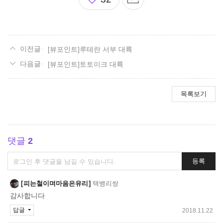
아
요
[뷰포인트]루테란 서부 대륙
[뷰포인트]토토이크 대륙
목록보기
댓글
2
댓
등록
글
쓰
피는철이며마음은유리
택뱅리쌍
기
감사합니다
답글
2018.11.22