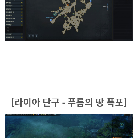
[라이아 단구 - 푸름의 땅 폭포]