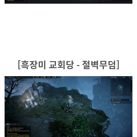
[흑장미 교회당 - 절벽무덤]