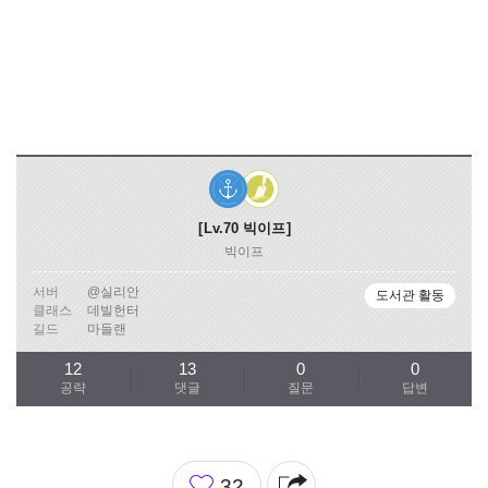
Lv.70
빅이프
빅이프
서버
@실리안
도서관 활동
클래스
데빌헌터
길드
마들랜
12
13
0
0
공략
댓글
질문
답변
좋
32