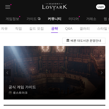
상
대
게임정보
가이드
커뮤니티
미디어
거래소
웹 
단
메
서
자유
직업
길드 모집
공략
Q&A
갤러리
스타일 
메
뉴
브
공
뉴
베른 대도서관 운영안내
략
메
게
뉴
시
판
공식 게임 가이드
로스트아크