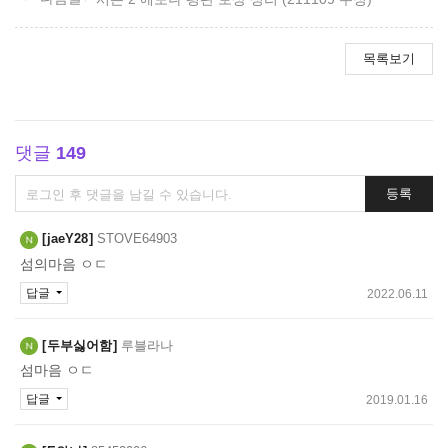
목록보기
댓글
149
댓
등록
글
쓰
jaeY28
STOVE64903
기
섬의마음 ㅇㄷ
답글
2022.06.11
두부싫어함
루블라나
섬마음 ㅇㄷ
답글
2019.01.16