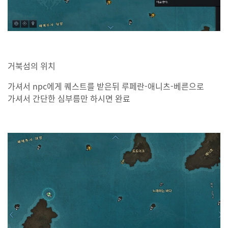
거북섬의 위치
가셔서 npc에게 퀘스트를 받은뒤 루페란-애니츠-베른으로
가셔서 간단한 심부름만 하시면 완료