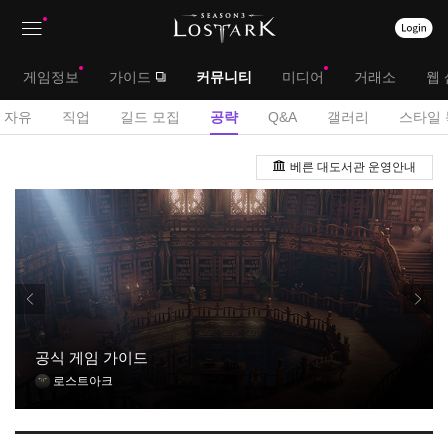
상
대
게임정보
가이드
커뮤니티
미디어
거래소
웹 
단
메
서
자유
직업
길드 모집
공략
Q&A
갤러리
스타일 
메
뉴
브
공
뉴
베른 대도서관 운영안내
략
메
게
뉴
시
판
공식 게임 가이드
로스트아크