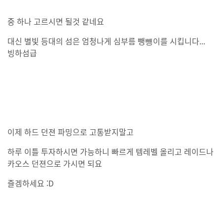
중 하나 고르시면 될것 같네요
대신 별빛 등대의 섬은 엄청나게 심부름 뺑뻉이를 시킵니다...
빙하섬급
이제 하드 던젼 파밍으로 고통받지말고
하루 이틀 투자하시면 가능하니 빠르게 템레벨 올리고 레이드나
카오스 던젼으로 가시면 되요
즐겜하세요 :D