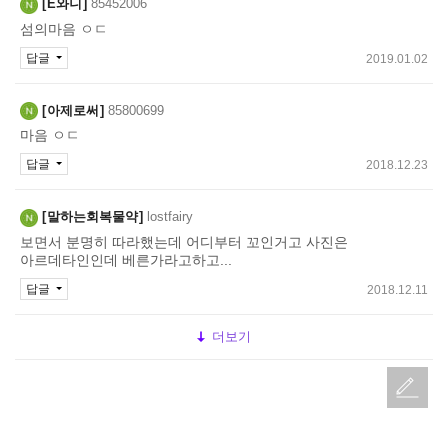
E와니
85452006
섬의마음 ㅇㄷ
답글
2019.01.02
아제로써
85800699
마음 ㅇㄷ
답글
2018.12.23
말하는회복물약
lostfairy
보면서 분명히 따라했는데 어디부터 꼬인거고 사진은
아르데타인인데 베른가라고하고...
답글
2018.12.11
더보기