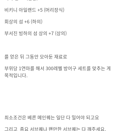
비키니 아일랜드 +5 (머리장식)
회상의 섬 +6 (하의)
부서진 빙하의 섬 상의 +7 (상의)
를 얻은 뒤 그동안 모아둔 재료로
부위당 1연마를 해서 300레벨 방어구 세트를 맞추는 게
목적입니다.
최소조건은 베른 메인퀘는 일단 다 밀어야 되고요
그리고 중요 서브퀘나 왠만한 서브퀘는 다 깨주세요.