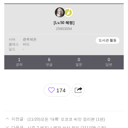
Lv.50
혜령
25903094
서버
@루페온
도서관 활동
클래스
바드
길드
-
1
6
0
0
공략
댓글
질문
답변
좋
174
아
요
(11/20)모든 '대륙' 모코코 씨앗 정리본 (1편)
시즌 2 에포나 평판 보상 정리 (211109 수정)