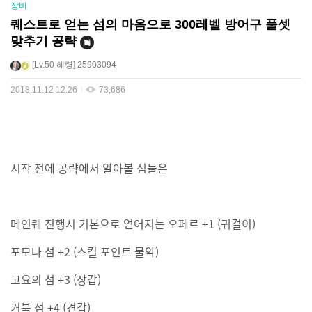
장비
퀘스트로 얻는 섬의 마음으로 300레벨 방어구 풀셋
맞추기 공략
Lv.50
혜령
25903094
2018.11.12 12:26
73,686
시작 전에 공략에서 알아볼 섬들은
메인퀘 진행시 기본으로 얻어지는 오페르 +1 (귀걸이)
포모나 섬 +2 (스킬 포인트 물약)
고요의 섬 +3 (장갑)
거북 섬 +4 (견갑)