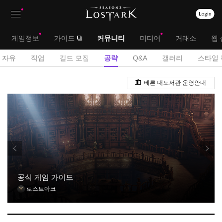
상
대
게임정보
가이드
커뮤니티
미디어
거래소
웹 
단
메
서
자유
직업
길드 모집
공략
Q&A
갤러리
스타일 
메
뉴
브
공
뉴
베른 대도서관 운영안내
략
메
게
뉴
시
판
공식 게임 가이드
로스트아크