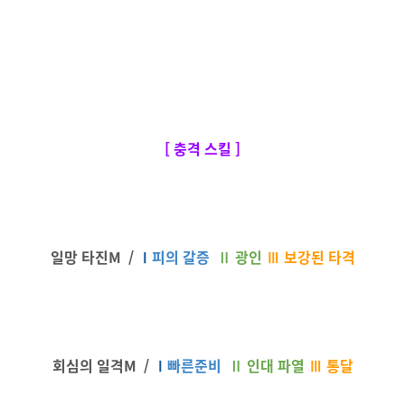
[ 충격 스킬 ]
일망 타진M /
Ⅰ
피의 갈증
Ⅱ
광인
Ⅲ 보강된 타격
회심의 일격M /
Ⅰ
빠른준비
Ⅱ
인대 파열
Ⅲ 통달