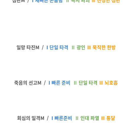
심판M /
Ⅰ
재빠른 손놀림
Ⅱ
즉시 파괴
Ⅲ 진정한 심판
일망 타진M /
Ⅰ
단일 타격
Ⅱ
광인
Ⅲ 묵직한 한방
죽음의 선고M /
Ⅰ
빠른 준비
Ⅱ
단일 타격
Ⅲ 뇌호흡
회심의 일격M /
Ⅰ
빠른준비
Ⅱ
인대 파열
Ⅲ 통달