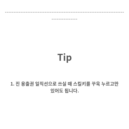
---------------------------------------------------------------------
---------------
Tip
1. 진 용출권 일직선으로 쓰실 때 스킬키를 꾸욱 누르고만
있어도 됩니다.