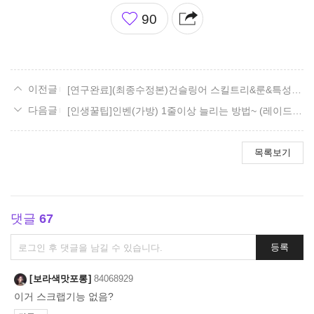
좋
90
아
요
[연구완료](최종수정본)건슬링어 스킬트리&룬&특성&각인서 선택 과 딜사이클
[인생꿀팁]인벤(가방) 1줄이상 늘리는 방법~ (레이드장비제작,연마재료도 적용)
목록보기
댓글
67
댓
등록
글
쓰
보라색맛포롱
84068929
기
이거 스크랩기능 없음?