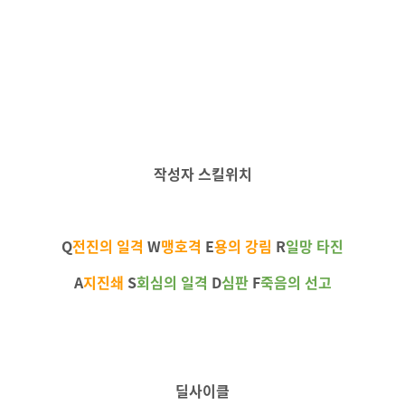
작성자 스킬위치
Q
전진의 일격
W
맹호격
E
용의 강림
R
일망
타진
A
지진쇄
S
회심의 일격
D
심판
F
죽음의 선고
딜사이클