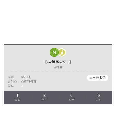
Lv.60
양파도도
브데뜨
서버
@카단
도서관 활동
클래스
스트라이커
길드
-
1
3
0
0
공략
댓글
질문
답변