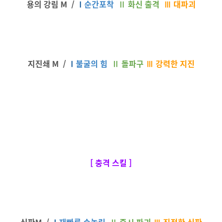
용의 강림 M /
Ⅰ
순간포착
Ⅱ
화신 출격
Ⅲ 대파괴
지진쇄 M /
Ⅰ
불굴의 힘
Ⅱ
돌파구
Ⅲ 강력한 지진
[ 충격 스킬 ]