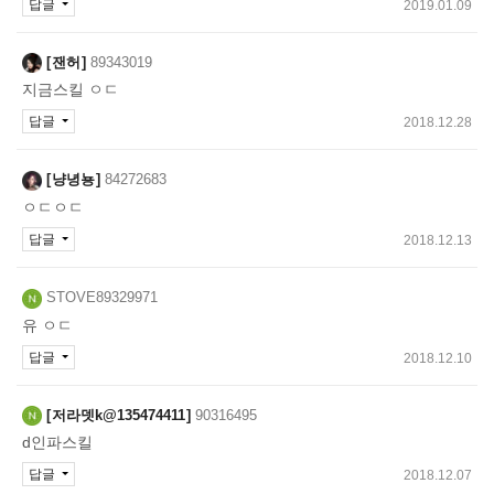
답글
2019.01.09
잰허
89343019
지금스킬 ㅇㄷ
답글
2018.12.28
냥녕뇽
84272683
ㅇㄷㅇㄷ
답글
2018.12.13
STOVE89329971
유 ㅇㄷ
답글
2018.12.10
저라뎃k@135474411
90316495
d인파스킬
답글
2018.12.07