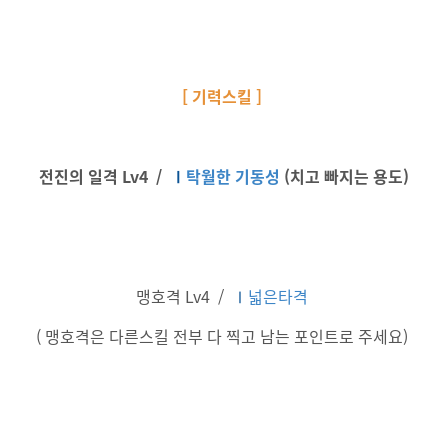
[ 기력스킬 ]
전진의 일격 Lv4 /
Ⅰ
탁월한 기동성
(치고 빠지는 용도)
맹호격 Lv4 /
Ⅰ
넓은타격
( 맹호격은 다른스킬 전부 다 찍고 남는 포인트로 주세요)