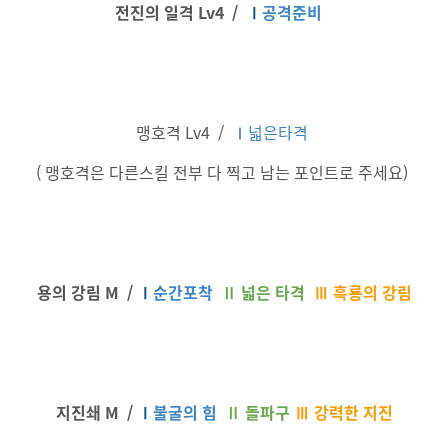
전진의 일격 Lv4 /
Ⅰ
공격준비
맹호격 Lv4 /
Ⅰ
넓은타격
( 맹호격은 다른스킬 전부 다 찍고 남는 포인트로 주세요)
용의 강림 M /
Ⅰ
순간포착
Ⅱ
넓은 타격
Ⅲ 흑룡의 강림
지진쇄 M /
Ⅰ
불굴의 힘
Ⅱ
돌파구
Ⅲ 강력한 지진