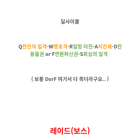
딜사이클
Q
전진의 일격
-
W
맹호격
-
R
일망
타진
-
A
지진쇄
-
D
진
용출권
or
F
연환파신권
-
S
회심의 일격
( 보통
DorF 여기서 다 죽더라구요.. )
레이드(보스)