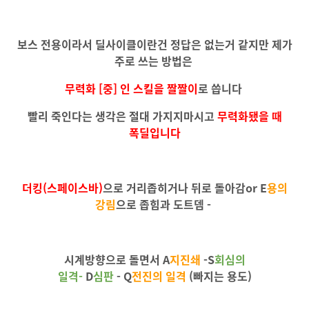
보스 전용이라서 딜사이클이란건 정답은 없는거 같지만 제가
주로 쓰는 방법은
무력화 [중] 인 스킬을 짤짤이
로 씁니다
빨리 죽인다는 생각은 절대 가지지마시고
무력화됐을 때
폭딜입니다
더킹(스페이스바)
으로 거리좁히거나 뒤로 돌아감or
E
용의
강림
으로 좁힘과 도트뎀 -
시계방향으로 돌면서
A
지진쇄
-
S
회심의
일격-
D
심판
-
Q
전진의 일격
(빠지는 용도)