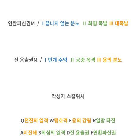
연환파신권M /
Ⅰ
끝나지 않는 분노
Ⅱ
화염 폭발
Ⅲ 대폭발
진 용출권M /
Ⅰ
번개 주먹
Ⅱ
공중 폭격
Ⅲ 용의 분노
작성자 스킬위치
Q
전진의 일격
W
맹호격
E
용의 강림
R
일망
타진
A
지진쇄
S
회심의 일격
D
진 용출권
F
연환파신권