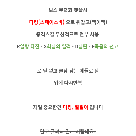
보스 무력화 됐을시
더킹(스페이스바)
으로 뒤잡고(백어택)
충격스킬 우선적으로 전부 사용
R
일망
타진
-
S
회심의 일격
-
D
심판
-
F
죽음의 선고
로 딜 넣고 쿨탐 남는 애들로 딜
위에 다시반복
제일 중요한건
더킹, 짤짤이
입니다
말로 풀려니 뭔가 어렵네요..