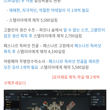
(150
실링
)
후 사용
일정확률로 변환
-
애매한
,
자극적인, 적절한 칵테일이 각
1
개씩 필요
-
스텔리아에게 제작
5,580
실링
고블린의 생선 수프 – 파르나 숲에서
알 수 없는 스프
,
고블린이
잡은 생선 획득 후
스텔리아에게 제작
2,790
실링
페스나르 독버섯 전골 – 페스나르 고원에서
페스나르 독버섯
획득 후
스텔리아에게 제작
4,190
실링
여왕폐하 무병장수하소서
-
페스나르 독버섯 전골을 제외한
모든 요리
1
개씩 필요
스텔리아에게 제작
5,580
실링
(
요리재료 획득 하실 때
2
개씩
구해주세요
!!)