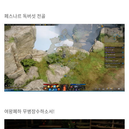
페스나르 독버섯 전골
여왕폐하 무병장수하소서!