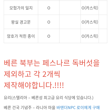
모험가의 일지
O
O(카스릭)
왕실 경고문
O
O(카스릭)
암호가 적힌 종이
O
O(카스릭)
베른 북부는 페스나르 독버섯을
제외하고 각 2개씩
제작해야합니다.!!!!
요리
(
스텔리아 – 베른성 최고급 요리 식당에 있습니다
.)
베른 건국 기념주 – 라니아 마을
바텐더
NPC
로이에게 구매