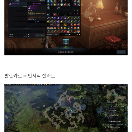
발란카르 레인저식 샐러드