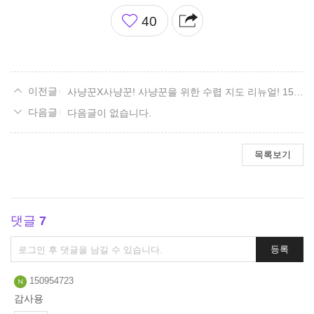
좋
40
아
요
사냥꾼X사냥꾼! 사냥꾼을 위한 수렵 지도 리뉴얼! 15. 볼다이크 편.
다음글이 없습니다.
목록보기
댓글
7
댓
등록
글
쓰
150954723
기
감사용