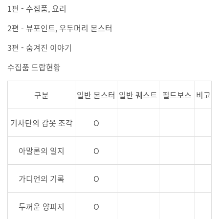
1편 - 수집품, 요리
2편 - 뷰포인트, 우두머리 몬스터
3편 - 숨겨진 이야기
수집품 드랍현황
구분
일반 몬스터
일반 퀘스트
필드보스
비고
기사단의 갑옷 조각
O
아말론의 일지
O
가디언의 기록
O
두꺼운 양피지
O