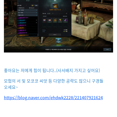
좋아요는 저에게 힘이 됩니다
..(
사서배지 가지고 싶어요
)
모험의 서 및 모코코 씨앗 등 다양한 공략도 많으니 구경들
오세요~
https://blog.naver.com/ehdwk2228/221407921624