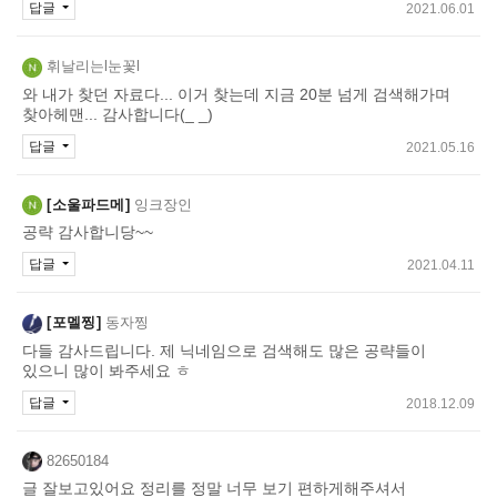
답글
2021.06.01
휘날리는l눈꽃l
와 내가 찾던 자료다... 이거 찾는데 지금 20분 넘게 검색해가며
찾아헤맨... 감사합니다(_ _)
답글
2021.05.16
소울파드메
잉크장인
공략 감사합니당~~
답글
2021.04.11
포멜찡
동자찡
다들 감사드립니다. 제 닉네임으로 검색해도 많은 공략들이
있으니 많이 봐주세요 ㅎ
답글
2018.12.09
82650184
글 잘보고있어요 정리를 정말 너무 보기 편하게해주셔서