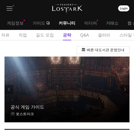
상
대
게임정보
가이드
커뮤니티
미디어
거래소
웹 
단
메
서
자유
직업
길드 모집
공략
Q&A
갤러리
스타일 
메
뉴
브
공
뉴
베른 대도서관 운영안내
략
메
게
뉴
시
판
공식 게임 가이드
로스트아크