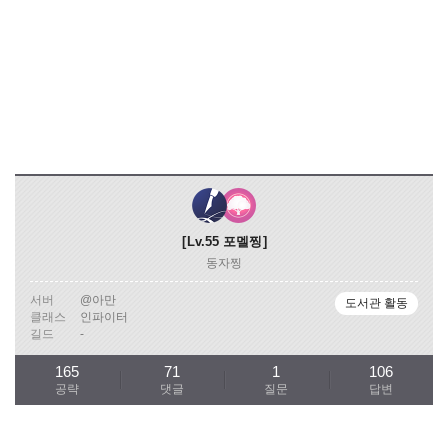
Lv.55
포멜찡
동자찡
서버
@아만
도서관 활동
클래스
인파이터
길드
-
165
71
1
106
공략
댓글
질문
답변