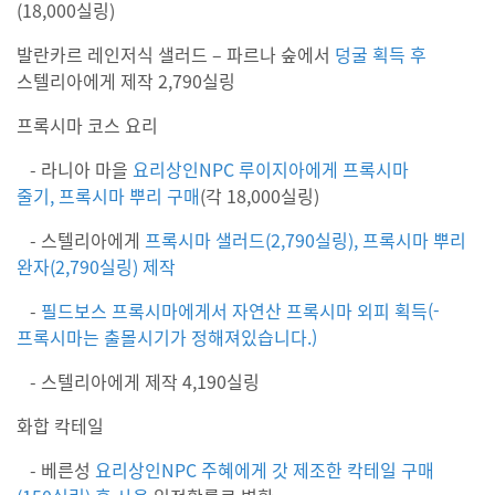
(18,000
실링
)
발란카르 레인저식 샐러드 – 파르나 숲에서
덩굴 획득 후
스텔리아에게 제작
2,790
실링
프록시마 코스 요리
-
라니아 마을
요리상인
NPC
루이지아에게 프록시마
줄기
,
프록시마 뿌리 구매
(
각
18,000
실링
)
-
스텔리아에게
프록시마 샐러드
(2,790
실링
),
프록시마 뿌리
완자
(2,790
실링
)
제작
-
필드보스 프록시마에게서 자연산 프록시마 외피 획득(-
프록시마는 출몰시기가 정해져있습니다.)
-
스텔리아에게 제작
4,190
실링
화합 칵테일
-
베른성
요리상인
NPC
주혜에게 갓 제조한 칵테일 구매