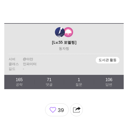
Lv.55
포멜찡
동자찡
서버
@아만
도서관 활동
클래스
인파이터
길드
-
165
71
1
106
공략
댓글
질문
답변
좋
39
아
요