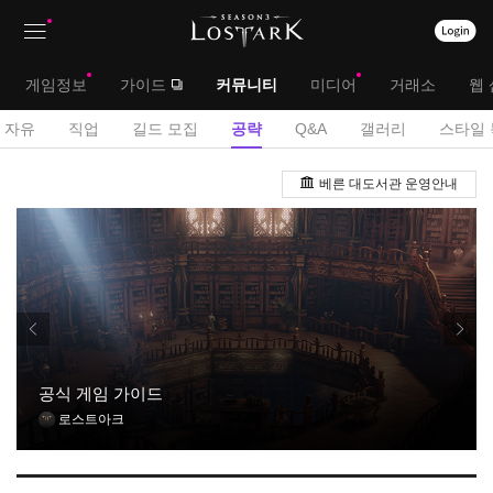
상
대
게임정보
가이드
커뮤니티
미디어
거래소
웹 
단
메
서
자유
직업
길드 모집
공략
Q&A
갤러리
스타일 
메
뉴
브
공
뉴
베른 대도서관 운영안내
략
메
게
뉴
시
판
공식 게임 가이드
로스트아크