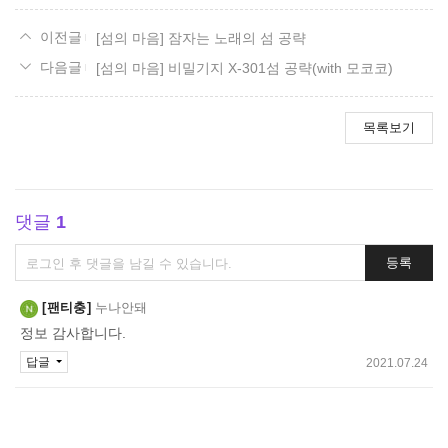
[섬의 마음] 잠자는 노래의 섬 공략
[섬의 마음] 비밀기지 X-301섬 공략(with 모코코)
목록보기
댓글
1
댓
등록
글
쓰
팬티충
누나안돼
기
정보 감사합니다.
답글
2021.07.24