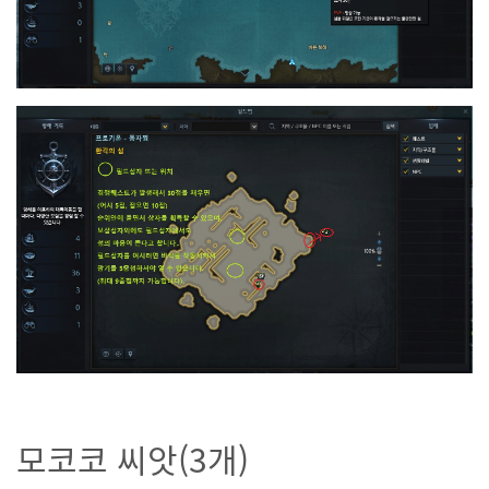
모코코 씨앗(3개)