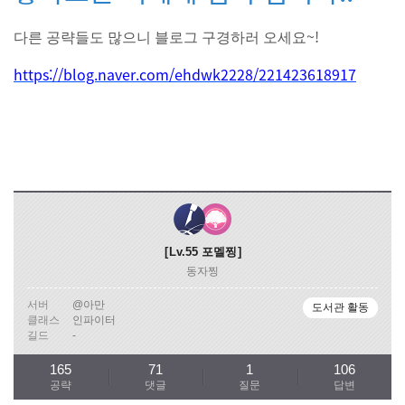
~!
다른 공략들도 많으니 블로그 구경하러 오세요
https://blog.naver.com/ehdwk2228/221423618917
Lv.55
포멜찡
동자찡
서버
@아만
도서관 활동
클래스
인파이터
길드
-
165
71
1
106
공략
댓글
질문
답변