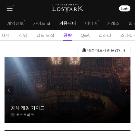
상
대
게임정보
가이드
커뮤니티
미디어
거래소
웹 
단
메
서
자유
직업
길드 모집
공략
Q&A
갤러리
스타일 
메
뉴
브
공
뉴
베른 대도서관 운영안내
략
메
게
뉴
시
판
공식 게임 가이드
로스트아크