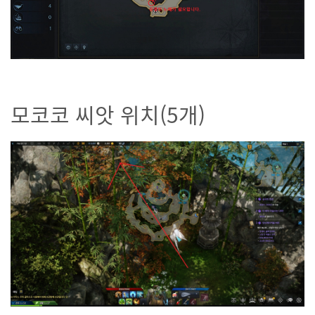
모코코 씨앗 위치(5개)