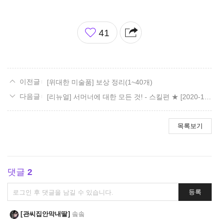
좋
41
아
요
[위대한 미술품] 보상 정리(1~40개)
[리뉴얼] 서머너에 대한 모든 것! - 스킬편 ★ [2020-12-07 수정]
목록보기
댓글
2
댓
등록
글
쓰
관씨집안막내딸
솤솤