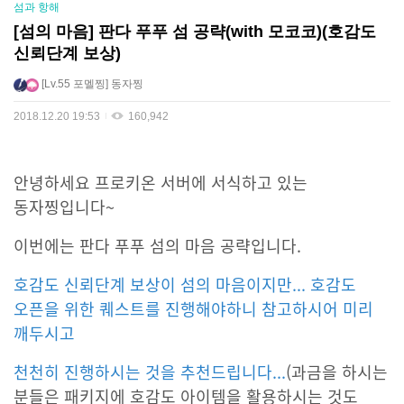
섬과 항해
[섬의 마음] 판다 푸푸 섬 공략(with 모코코)(호감도
신뢰단계 보상)
Lv.55
포멜찡
동자찡
2018.12.20 19:53
160,942
안녕하세요 프로키온 서버에 서식하고 있는
동자찡입니다
~
이번에는 판다 푸푸 섬의 마음 공략입니다.
호감도 신뢰단계 보상이 섬의 마음이지만... 호감도
오픈을 위한 퀘스트를 진행해야하니 참고하시어 미리
깨두시고
천천히 진행하시는 것을 추천드립니다...
(과금을 하시는
분들은 패키지에 호감도 아이템을 활용하시는 것도