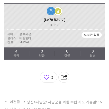
Lv.70
BJ포포
BJ포포
서버
@루페온
도서관 활동
클래스
데빌헌터
길드
MUSAT
4
0
0
0
공략
댓글
질문
답변
좋
0
아
요
사냥꾼X사냥꾼! 사냥꾼을 위한 수렵 지도 리뉴얼! 15. 볼다이크 편.