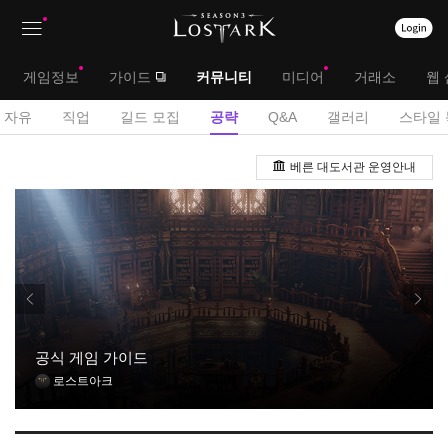
상
대
게임정보
가이드
커뮤니티
미디어
거래소
웹 
단
메
서
자유
직업
길드 모집
공략
Q&A
갤러리
스타일 
메
뉴
브
공
뉴
베른 대도서관 운영안내
략
메
게
뉴
시
판
공식 게임 가이드
로스트아크