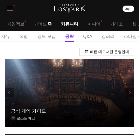
상
대
게임정보
가이드
커뮤니티
미디어
거래소
웹 
단
메
서
자유
직업
길드 모집
공략
Q&A
갤러리
스타일 
메
뉴
브
공
뉴
베른 대도서관 운영안내
략
메
게
뉴
시
판
공식 게임 가이드
로스트아크