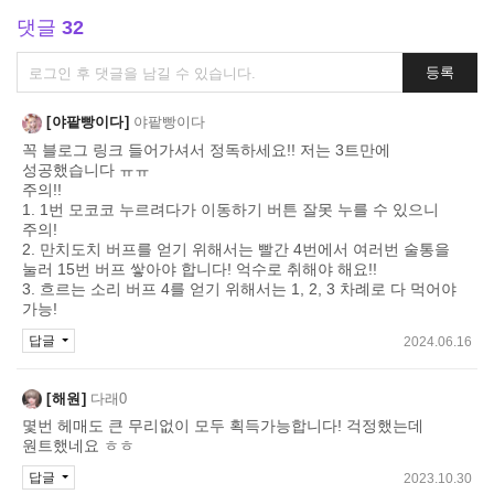
댓글
32
댓
등록
글
쓰
야팥빵이다
야팥빵이다
기
꼭 블로그 링크 들어가셔서 정독하세요!! 저는 3트만에
성공했습니다 ㅠㅠ
주의!!
1. 1번 모코코 누르려다가 이동하기 버튼 잘못 누를 수 있으니
주의!
2. 만치도치 버프를 얻기 위해서는 빨간 4번에서 여러번 술통을
눌러 15번 버프 쌓아야 합니다! 억수로 취해야 해요!!
3. 흐르는 소리 버프 4를 얻기 위해서는 1, 2, 3 차례로 다 먹어야
가능!
답글
2024.06.16
해원
다래0
몇번 헤매도 큰 무리없이 모두 획득가능합니다! 걱정했는데
원트했네요 ㅎㅎ
답글
2023.10.30