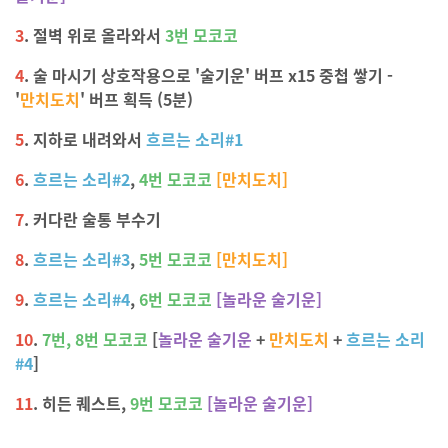
3
.
절벽 위로 올라와서
3번
모코코
4
.
술 마시기 상호작용으로 '술기운' 버프 x15 중첩 쌓기 -
'
만치도치
'
버프 획득 (5분)
5
.
지하로 내려와서
흐르는 소리#1
6
.
흐르는 소리#2
,
4번
모코코
[만치도치]
7
.
커다란 술통 부수기
8
.
흐르는 소리#3
,
5번
모코코
[만치도치]
9
.
흐르는 소리#4
,
6번
모코코
[놀라운 술기운]
10
.
7번, 8번
모코코
[
놀라운 술기운
+
만치도치
+
흐르는 소리
#4
]
11
.
히든 퀘스트,
9번
모코코
[놀라운 술기운]