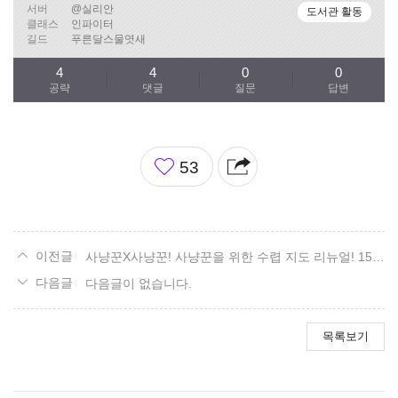
서버
@실리안
도서관 활동
클래스
인파이터
길드
푸른달스물엿새
4
4
0
0
공략
댓글
질문
답변
좋
53
아
요
사냥꾼X사냥꾼! 사냥꾼을 위한 수렵 지도 리뉴얼! 15. 볼다이크 편.
다음글이 없습니다.
목록보기