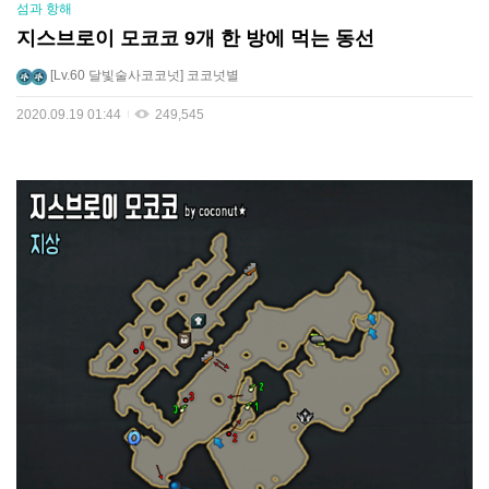
섬과 항해
지스브로이 모코코 9개 한 방에 먹는 동선
Lv.60
달빛술사코코넛
코코넛별
2020.09.19 01:44
249,545