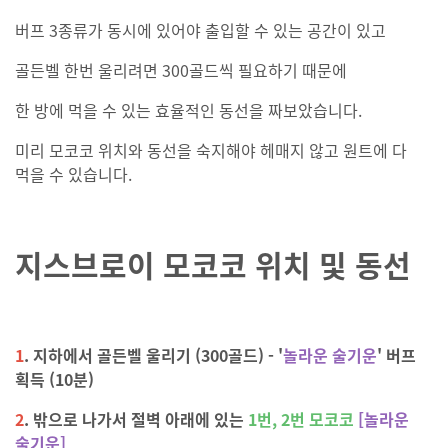
버프 3종류가 동시에 있어야 출입할 수 있는 공간이 있고
골든벨 한번 울리려면 300골드씩 필요하기 때문에
한 방에 먹을 수 있는 효율적인 동선을 짜보았습니다.
미리 모코코 위치와 동선을 숙지해야 헤매지 않고 원트에 다
먹을 수 있습니다.
지스브로이 모코코 위치 및 동선
1
.
지하에서 골든벨 울리기 (300골드) -
'
놀라운 술기운
'
버프
획득 (10분)
2
.
밖으로 나가서 절벽 아래에 있는
1번, 2번
모코코
[놀라운
술기운]